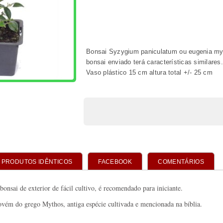
PRODUTOS IDÊNTICOS
FACEBOOK
COMENTÁRIOS
onsai de exterior de fácil cultivo, é recomendado para iniciante.
ovém do grego Mythos, antiga espécie cultivada e mencionada na bíblia.
lia - Syzygium Paniculatum
de exterior
DOS
tos