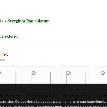
tesoura fina de
644 - akadama Hard
562 - desenrolador 1
132 - 
para bonsai 205
Quality 1 litro
dente 230 mm
bonsai 
mm
€ 7,95
€ 2,25
€ 3,75
€
neste site. Os cookies são usados para melhorar a sua experiênci
ara análise de tráfego. Se desejar mais informação sobre estes c