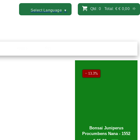
Qtd:
0
Total:
€
€ 0,00
Select Language
▼
Vasos
Kits
− 13.3%
Bonsai Juniperus
Procumbens Nana - 1552