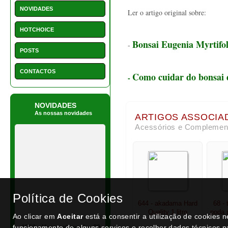
644 - akadama Hard
68 - 
Quality 1 litro
poda 
1550 - Vaso retangular 22
cm
€ 2,25
€ 15,50
NEWSLETTER
Política de Cookies
Ao clicar em
Aceitar
está a consentir a utilização de cookies 
funcionamento de alguns serviços e recolher dados técnicos p