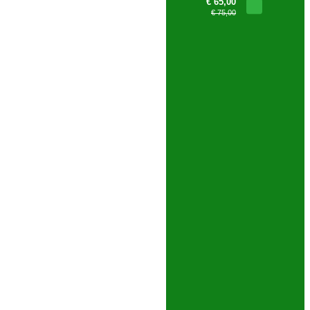
€ 65,00
€ 75,00
PESQUISA AVANÇADA
tum 10 anos - 188-6