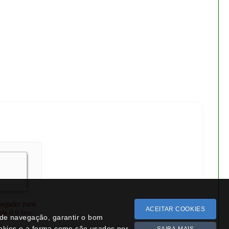
Regador para
de 0,9 litro -
 10,65
Bonsai cotoneaster 8 anos -
1537
€ 55,00
ACEITAR COOKIES
a de navegação, garantir o bom
ookies e a forma como são usados por