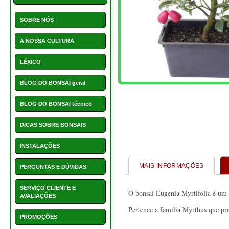
MAIS INFORMAÇÕES
PERGUNTAS E DÚVIDAS
SERVIÇO CLIENTE E
O bonsai Eugenia Myrtifolia é um b
AVALIAÇÕES
Pertence a familia Myrthus que pr
PROMOÇÕES
NOVIDADES
Ler o artigo original sobre:
HOTCHOICE
B
onsai Eugenia Myrtifo
-
POSTS
CONTACTOS
Como cuidar do
bonsai 
-
NOVIDADES
As nossas novidades
ARTIGOS ASSOCIA
Acessórios e Complemen