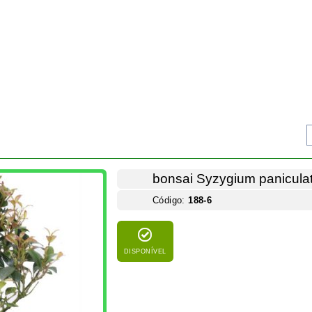
DISPONÍVEL
Bonsai Syzygium paniculatum ou eugenia myrti
bonsai enviado terá características similare
Vaso plástico 15 cm altura total +/- 25 cm