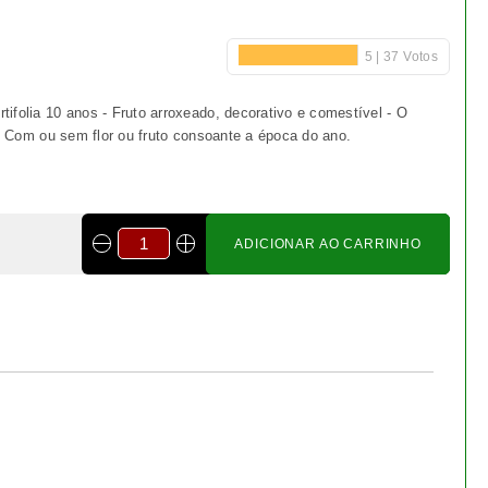
Bonsai cotoneaster 8 anos -
1538
€ 55,00