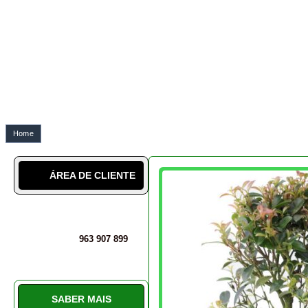
963 907 899
SABER MAIS
SOBRE NÓS
A NOSSA CULTURA
LÉXICO
BLOG DO BONSAI geral
BLOG DO BONSAI técnico
DICAS SOBRE BONSAIS
INSTALAÇÕES