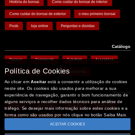
História do bonsai
Como cuidar do bonsai de interior
Como cuidar do bonsai de exterior
o meu primeiro bonsai
Posts
loja online
Perguntas e dúvidas
Catálogo
Bonsais
Ferramenta
Substrato
Acessórios
Política de Cookies
Vasos
Promoções
Arame bonsai
Ao clicar em
Aceitar
está a consentir a utilização de cookies
neste site. Os cookies são usados para melhorar a sua
Siga-nos
experiência de navegação, garantir o bom funcionamento de
alguns serviços e recolher dados técnicos para análise de
Facebook
Instagram
YouTube
Novidades
tráfego. Se desejar mais informação sobre estes cookies e a
forma como são usados por nós clique no botão Saiba Mais.
Léxico
Missão Floresta
ACEITAR COOKIES
Todos os valores incluem IVA à taxa em vigor