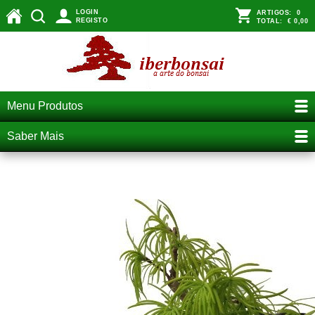
LOGIN
ARTIGOS:
0
REGISTO
TOTAL:
€ 0,00
Menu Produtos
Saber Mais
Larix e pseudolarix em bonsai