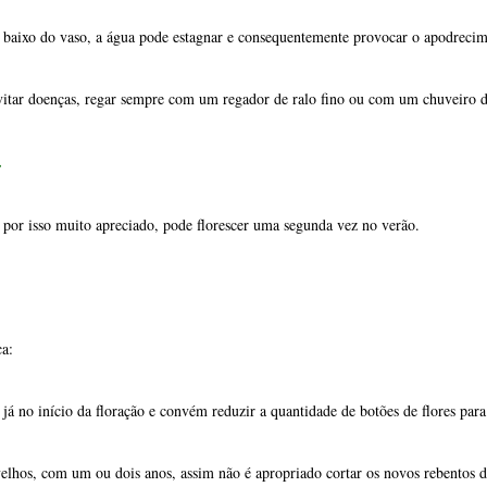
é por isso muito apreciado, pode florescer uma segunda vez no verão.
a:
 já no início da floração e convém reduzir a quantidade de botões de flores pa
elhos, com um ou dois anos, assim não é apropriado cortar os novos rebentos d
esenvolvimento vigoroso e sobretudo irregular que obriga a vigiar a poda par
a logo a seguir à floração para conseguirmos manter a silhueta desejada.