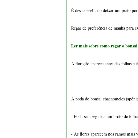
A floração aparece antes das folhas e 
A poda do bonsai chaenomeles japónic
1551 - Vaso retangular 22
cm
- Poda-se a seguir a um broto de folha
€ 15,50
- As flores aparecem nos ramos mais v
- De cultivo muito simples, mas com d
- Deve-se proceder a uma poda drástic
DICA: