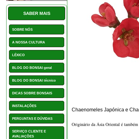
BLOG DO BONSAI geral
BLOG DO BONSAI técnico
DICAS SOBRE BONSAIS
INSTALAÇÕES
Chaenomeles Japónica e Ch
PERGUNTAS E DÚVIDAS
Originário da Ásia Oriental é também
SERVIÇO CLIENTE E
AVALIAÇÕES
Termo que combina duas palavras gregas
PROMOÇÕES
Daí o seu outro nome, macieira japone
NOVIDADES
HOTCHOICE
O bonsai chaenomeles japónica
POSTS