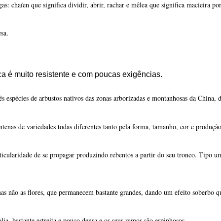
 espécies de arbustos nativos das zonas arborizadas e montanhosas da China,
ntenas de variedades todas diferentes tanto pela forma, tamanho, cor e produção
icularidade de se propagar produzindo rebentos a partir do seu tronco. Tipo u
mas não as flores, que permanecem bastante grandes, dando um efeito soberbo q
ia, bastante estreita e pouco densa e os seus ramos são espinhosos.
s, de forma mais ou menos cilíndrica e com cinco a sete centímetros de diâme
as não são comestíveis crus.
 entre um a três metros de altura e largura na natureza. As suas folhas são cad
s, frequentemente vermelhas, mas também cor-de-rosa, brancas ou cor de laranja
runus. Formam grupos de duas a cinco flores em pequenos cachos, que emergem