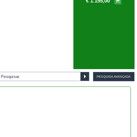
PESQUISA AVANÇADA
Bonsai cotoneaster 8 anos -
1538
€ 55,00