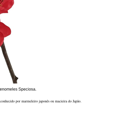
aenomeles Speciosa.
 conhecido por marmeleiro japonês ou macieira do Japão.
: chaïen que significa dividir, abrir, rachar e mêlea que significa macieira po
sa.
 é muito resistente e com poucas exigências.