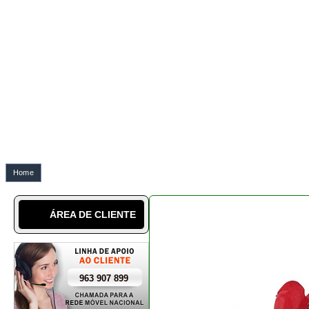
Home
Bonsai chaenomeles japon
ÁREA DE CLIENTE
963 907 899
SABER MAIS
SOBRE NÓS
A NOSSA CULTURA
LÉXICO