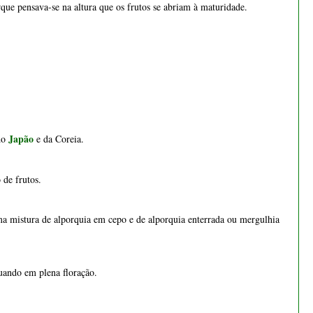
€ 55,00
Japão
 do
e da Coreia.
 de frutos.
ma mistura de alporquia em cepo e de alporquia enterrada ou mergulhia
uando em plena floração.
Bonsai juniperus chinensis
kyushu 17 anos - 1534
€ 255,00
tro, que se assemelham a pequenas maçãs duras. Inicialmente verdes,
− 13.3%
ucas, verde-escuro e as suas flores aparecem no fim do inverno início da
, medem cerca de quatro centímetros de diâmetro e estão praticamente
 diretamente da madeira, nos nós, sempre nos ramos do ano anterior.