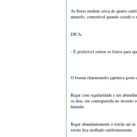
1548 - Vaso retangular 24
cm
O bonsai chaenomeles japónica gosta 
€ 32,00
Regar com regularidade e em abundânci
os dias, em contrapartida no inverno r
húmido.
Regar abundantemente o torrão até às 
torrão fica molhado uniformemente.
É desaconselhado deixar um prato por
1547 - Vaso quadrado 21
cm
Regar de preferência de manhã para e
€ 39,50
Ler mais sobre como regar o bonsai