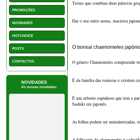
O género Chaenomeles compreende três
CONTACTOS
É da família das rosáceas e existem ce
NOVIDADES
As nossas novidades
É um arbusto espinhoso que tem a part
Sashiki em japonês.
As folhas podem ser miniaturizadas, 
A folhagem do chaenomeles é caducifol
1550 - Vaso retangular 22
No final do verão aparecem os marmelo
cm
tornam-se amarelos quando maduros, m
€ 15,50
Geralmente este pequeno arbusto atinge
primavera, antes das folhas. As flore
coladas ao tronco, um pouco como o p