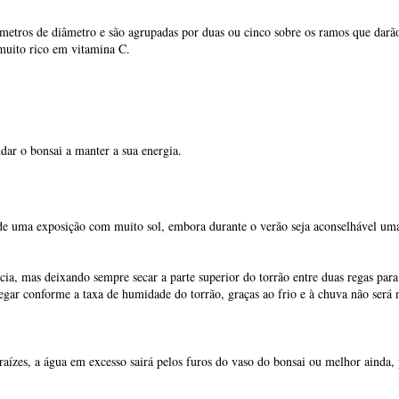
de uma exposição com muito sol, embora durante o verão seja aconselhável um
a, mas deixando sempre secar a parte superior do torrão entre duas regas para
egar conforme a taxa de humidade do torrão, graças ao frio e à chuva não será 
raízes, a água em excesso sairá pelos furos do vaso do bonsai ou melhor ainda,
 baixo do vaso, a água pode estagnar e consequentemente provocar o apodrecime
vitar doenças, regar sempre com um regador de ralo fino ou com um chuveiro de
.