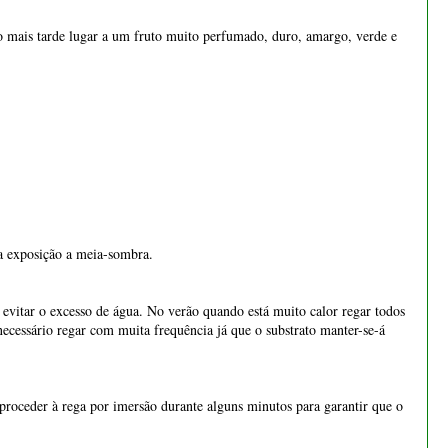
€ 1.155,00
a exposição a meia-sombra.
 evitar o excesso de água. No verão quando está muito calor regar todos
necessário regar com muita frequência já que o substrato manter-se-á
 proceder à rega por imersão durante alguns minutos para garantir que o
nto das raízes.
 jardim igualmente de ralo fino.