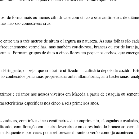
dstringente, ou seja, que contrai, é utilizado na culinária depois de cozido. E
ão conhecidos pelas suas propriedades anti-inflamatórias, anti bacterianas, analg
uzimos e criamos nos nossos viveiros em Maceda a partir de estaquia ou sement
acterísticas específicas nos cinco a seis primeiros anos.
as caducas, com três a cinco centímetros de comprimento, alongadas e ovaladas,
ficado, com floração em janeiro fevereiro com cores indo do branco ao vermelh
 mais quente e por vezes pode reflorescer durante o verão como já aconteceu na
ímetros de diâmetro e são agrupadas por duas ou cinco sobre os ramos que darã
muito rico em vitamina C.
judar o bonsai a manter a sua energia.