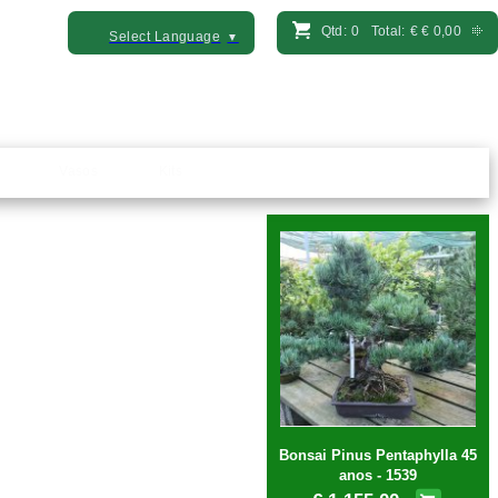
Qtd:
0
Total:
€
€ 0,00
Select Language
▼
Vasos
Kits
Bonsai Pinus Pentaphylla 45
anos - 1539
€ 1.155,00