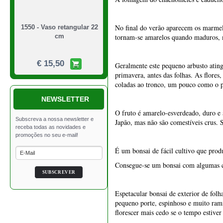
NEWSLETTER
O fruto é amarelo-esverdeado, duro e a
Japão, mas não são comestíveis crus. S
É um bonsai de fácil cultivo que prod
Consegue-se um bonsai com algumas car
1549 - Vaso quadrado 21
cm
Espetacular bonsai de exterior de folh
pequeno porte, espinhoso e muito rami
€ 39,50
florescer mais cedo se o tempo estiver
As flores medem cerca de quatro cent
amarelo, comestível quando cozido e 
DICA:
- É preferível retirar os frutos para a