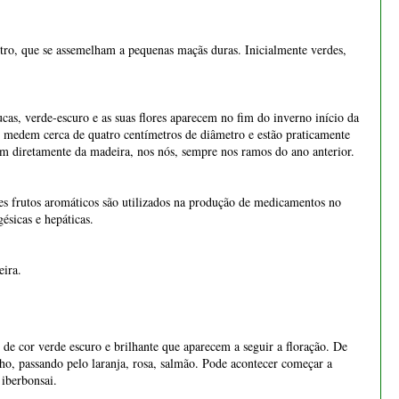
stes frutos aromáticos são utilizados na produção de medicamentos no
ésicas e hepáticas.
Bonsai Juniperus
eira.
Procumbens Nana - 1552
€ 65,00
€ 75,00
 de cor verde escuro e brilhante que aparecem a seguir a floração. De
o, passando pelo laranja, rosa, salmão. Pode acontecer começar a
 iberbonsai.
o mais tarde lugar a um fruto muito perfumado, duro, amargo, verde e
Bonsai Pinus Pentaphylla 45
anos - 1539