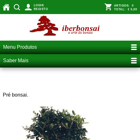
LOGIN
ARTIGOS:
0
REGISTO
TOTAL:
€ 0,00
Menu Produtos
Saber Mais
o pré-bonsai
Pré bonsai.