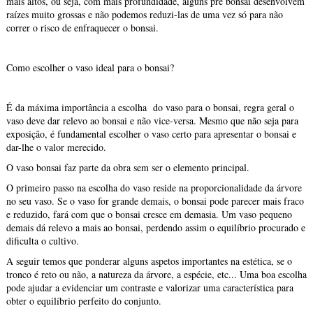
mais altos, ou seja, com mais profundidade, alguns pré bonsai desenvolvem
raízes muito grossas e não podemos reduzi-las de uma vez só para não
correr o risco de enfraquecer o bonsai.
Como escolher o vaso ideal para o bonsai?
É da máxima importância a escolha do vaso para o bonsai, regra geral o
vaso deve dar relevo ao bonsai e não vice-versa. Mesmo que não seja para
exposição, é fundamental escolher o vaso certo para apresentar o bonsai e
dar-lhe o valor merecido.
O vaso bonsai faz parte da obra sem ser o elemento principal.
O primeiro passo na escolha do vaso reside na proporcionalidade da árvore
no seu vaso. Se o vaso for grande demais, o bonsai pode parecer mais fraco
e reduzido, fará com que o bonsai cresce em demasia. Um vaso pequeno
demais dá relevo a mais ao bonsai, perdendo assim o equilíbrio procurado e
dificulta o cultivo.
A seguir temos que ponderar alguns aspetos importantes na estética, se o
tronco é reto ou não, a natureza da árvore, a espécie, etc... Uma boa escolha
pode ajudar a evidenciar um contraste e valorizar uma característica para
obter o equilíbrio perfeito do conjunto.