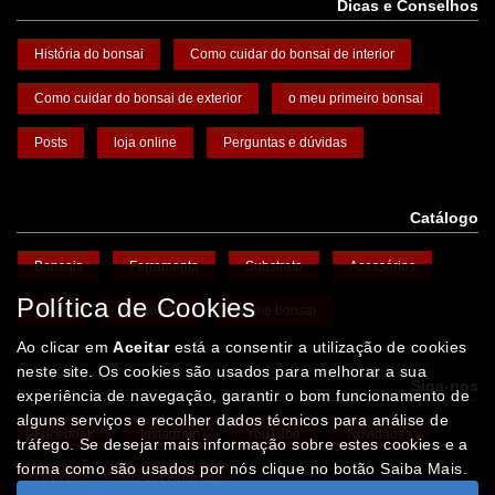
Dicas e Conselhos
História do bonsai
Como cuidar do bonsai de interior
Como cuidar do bonsai de exterior
o meu primeiro bonsai
Posts
loja online
Perguntas e dúvidas
Catálogo
Bonsais
Ferramenta
Substrato
Acessórios
Política de Cookies
Vasos
Promoções
Arame bonsai
Ao clicar em
Aceitar
está a consentir a utilização de cookies
neste site. Os cookies são usados para melhorar a sua
Siga-nos
experiência de navegação, garantir o bom funcionamento de
alguns serviços e recolher dados técnicos para análise de
Facebook
Instagram
YouTube
Novidades
tráfego. Se desejar mais informação sobre estes cookies e a
forma como são usados por nós clique no botão Saiba Mais.
Léxico
Missão Floresta