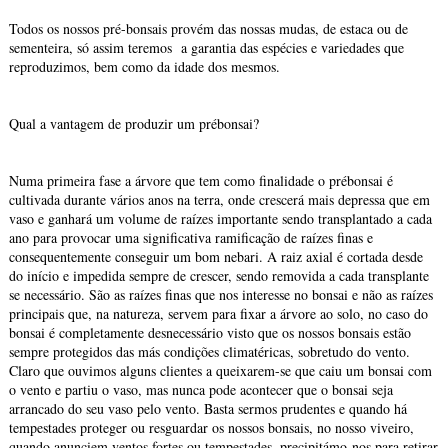
Todos os nossos pré-bonsais provém das nossas mudas, de estaca ou de
sementeira, só assim teremos a garantia das espécies e variedades que
reproduzimos, bem como da idade dos mesmos.
Qual a vantagem de produzir um prébonsai?
Numa primeira fase a árvore que tem como finalidade o prébonsai é
cultivada durante vários anos na terra, onde crescerá mais depressa que em
vaso e ganhará um volume de raízes importante sendo transplantado a cada
ano para provocar uma significativa ramificação de raízes finas e
consequentemente conseguir um bom nebari. A raiz axial é cortada desde
do início e impedida sempre de crescer, sendo removida a cada transplante
se necessário. São as raízes finas que nos interesse no bonsai e não as raízes
principais que, na natureza, servem para fixar a árvore ao solo, no caso do
bonsai é completamente desnecessário visto que os nossos bonsais estão
sempre protegidos das más condições climatéricas, sobretudo do vento.
Claro que ouvimos alguns clientes a queixarem-se que caiu um bonsai com
o vento e partiu o vaso, mas nunca pode acontecer que o bonsai seja
arrancado do seu vaso pelo vento. Basta sermos prudentes e quando há
tempestades proteger ou resguardar os nossos bonsais, no nosso viveiro,
quando anunciem ventos fortes ou tempestades, precipitámo-nos para retirar