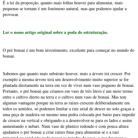
É a lei da proporção, quanto mais folhas houver para alimentar, mais
pequenas se tornam é um fenómeno natural, mas que podemos ajudar a
provocar.
Ler o nosso artigo original sobre a poda de estruturação.
O pré bonsai é um bom investimento, excelente para começar no mundo do
bonsai.
Sabemos que quanto mais substrato houver, mais a árvore irá crescer. Por
exemplo a mesma árvore terá um desenvolvimento muito superior se for
plantada diretamente na terra em vez de viver num vaso pequeno de bonsai.
Portanto, o pré bonsai que criamos em vaso de três litros é um meio termo
entre o cultivo direto na terra e o cultivo num vaso de bonsai. Mas tem
algumas vantagens porque na terra as raízes crescem deliberadamente em
todos os sentidos, só podemos limitar a raiz axial de descer no solo graças a
uma peça de madeira ou mesmo uma pedra colocada por baixo para impedir
de crescer na vertical e obrigando-a a desenvolver-se para os lados e assim
aumentando o nebari. Num vaso de plástico redondo e com pouca altura
ajudamos o pré bonsai a criar raízes finas para alimentar-se e a raiz
principal ou axial não pode passar as paredes do vaso, o que favorece o