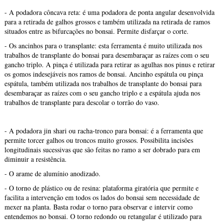
- A podadora côncava reta: é uma podadora de ponta angular desenvolvida
para a retirada de galhos grossos e também utilizada na retirada de ramos
situados entre as bifurcações no bonsai. Permite disfarçar o corte.
- Os ancinhos para o transplante: esta ferramenta é muito utilizada nos
trabalhos de transplante do bonsai para desembaraçar as raízes com o seu
gancho triplo. A pinça é utilizada para retirar as agulhas nos pinus e retirar
os gomos indesejáveis nos ramos de bonsai. Ancinho espátula ou pinça
espátula, também utilizada nos trabalhos de transplante do bonsai para
desembaraçar as raízes com o seu gancho triplo e a espátula ajuda nos
trabalhos de transplante para descolar o torrão do vaso.
- A podadora jin shari ou racha-tronco para bonsai: é a ferramenta que
permite torcer galhos ou troncos muito grossos. Possibilita incisões
longitudinais sucessivas que são feitas no ramo a ser dobrado para em
diminuir a resistência.
- O arame de alumínio anodizado.
- O torno de plástico ou de resina: plataforma giratória que permite e
facilita a intervenção em todos os lados do bonsai sem necessidade de
mexer na planta. Basta rodar o torno para observar e intervir como
entendemos no bonsai. O torno redondo ou retangular é utilizado para