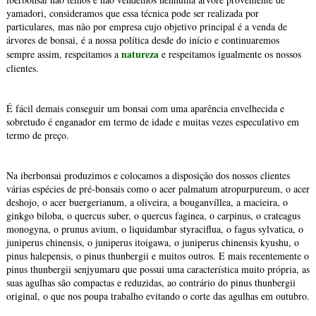
yamadori, consideramos que essa técnica pode ser realizada por
particulares, mas não por empresa cujo objetivo principal é a venda de
árvores de bonsai, é a nossa política desde do início e continuaremos
natureza
sempre assim, respeitamos a
e respeitamos igualmente os nossos
clientes.
É fácil demais conseguir um bonsai com uma aparência envelhecida e
sobretudo é enganador em termo de idade e muitas vezes especulativo em
termo de preço.
Na iberbonsai produzimos e colocamos a disposição dos nossos clientes
várias espécies de pré-bonsais como o acer palmatum atropurpureum, o acer
deshojo, o acer buergerianum, a oliveira, a bouganvíllea, a macieira, o
ginkgo biloba, o quercus suber, o quercus faginea, o carpinus, o crateagus
monogyna, o prunus avium, o liquidambar styraciflua, o fagus sylvatica, o
juniperus chinensis, o juniperus itoigawa, o juniperus chinensis kyushu, o
pinus halepensis, o pinus thunbergii e muitos outros. E mais recentemente o
pinus thunbergii senjyumaru que possui uma característica muito própria, as
suas agulhas são compactas e reduzidas, ao contrário do pinus thunbergii
original, o que nos poupa trabalho evitando o corte das agulhas em outubro.