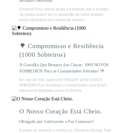
Bordado Iberbonsa
O bonsai ficus retusa ajuda a transmitir paz e energia
na nossa casa e traz a sensação de clima tropical,
muito agradável nos meses de inverno.
🌳 Compromisso e Resiliência
(1000 Sobreiros)
A Gratidão Que Renasce das Cinzas: 1000 NOVOS
SOBREIROS Para as Comunidades Afetadas! 💚
Em vez de 450, vamos ENTREGAR 1000 NOVOS
SOBREIROS a iniciativas e comunidades que foram
duramente atingidas pelos incêndios.
O Nosso Coração Está Cheio.
Obrigado por Cultivarem a Paz Connosco!
E assim se encerra a cortina no Christmas Bonsai Fest