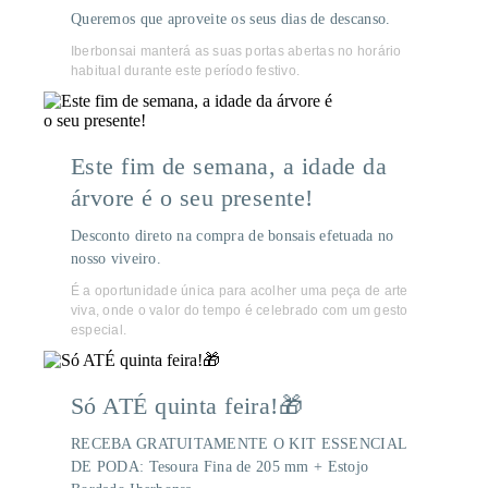
Queremos que aproveite os seus dias de descanso.
Iberbonsai manterá as suas portas abertas no horário
habitual durante este período festivo.
Este fim de semana, a idade da
árvore é o seu presente!
Desconto direto na compra de bonsais efetuada no
nosso viveiro.
É a oportunidade única para acolher uma peça de arte
viva, onde o valor do tempo é celebrado com um gesto
especial.
Só ATÉ quinta feira!🎁
RECEBA GRATUITAMENTE O KIT ESSENCIAL
DE PODA: Tesoura Fina de 205 mm + Estojo