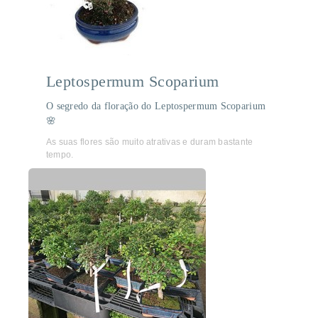
Leptospermum Scoparium
O segredo da floração do Leptospermum Scoparium
🌸
As suas flores são muito atrativas e duram bastante
tempo.