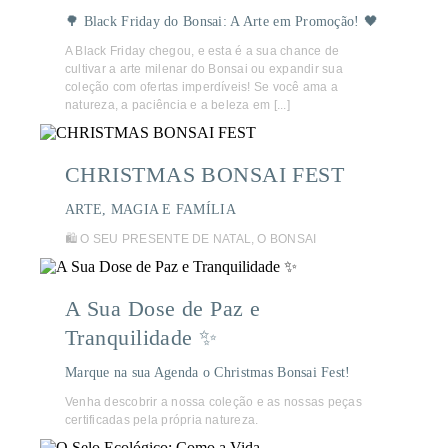
🌳 Black Friday do Bonsai: A Arte em Promoção! 🖤
A Black Friday chegou, e esta é a sua chance de
cultivar a arte milenar do Bonsai ou expandir sua
coleção com ofertas imperdíveis! Se você ama a
natureza, a paciência e a beleza em [...]
CHRISTMAS BONSAI FEST
ARTE, MAGIA E FAMÍLIA
🛍️ O SEU PRESENTE DE NATAL, O BONSAI
A Sua Dose de Paz e
Tranquilidade ✨
Marque na sua Agenda o Christmas Bonsai Fest!
Venha descobrir a nossa coleção e as nossas peças
certificadas pela própria natureza.