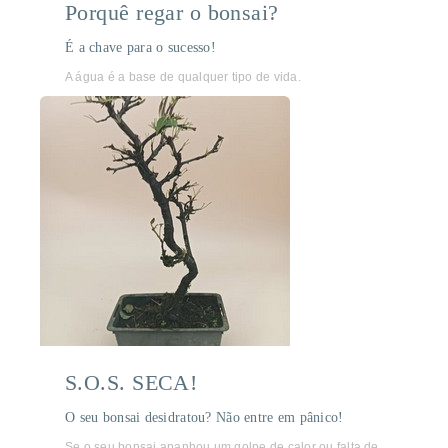
Porquê regar o bonsai?
É a chave para o sucesso!
A água é a base de qualquer tipo de vida.
S.O.S. SECA!
O seu bonsai desidratou? Não entre em pânico!
Se o seu bonsai apanhou um golpe de calor ou falta de