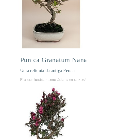
Punica Granatum Nana
Uma relíquia da antiga Pérsia..
Era conhecida como Joia com raízes!