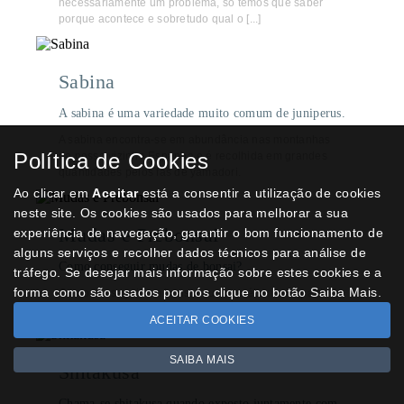
necessariamente um problema, só temos que saber
porque acontece e sobretudo qual o [...]
Sabina
A sabina é uma variedade muito comum de juniperus.
A sabina encontra-se em abundância nas montanhas
Política de Cookies
da nossa vizinha Espanha e é recolhida em grandes
quantidades pelos fãs de yamadori.
Ao clicar em
Aceitar
está a consentir a utilização de cookies
neste site. Os cookies são usados para melhorar a sua
Mudas e Prébonsai
experiência de navegação, garantir o bom funcionamento de
alguns serviços e recolher dados técnicos para análise de
Como conseguir mudas de bonsai?
tráfego. Se desejar mais informação sobre estes cookies e a
forma como são usados por nós clique no botão Saiba Mais.
Como conseguir um bonsai ou um prébonsai a partir do
início, sem gastar muito dinheiro!
ACEITAR COOKIES
SAIBA MAIS
Shitakusa
Chama-se shitakusa quando exposto juntamente com