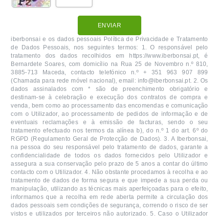
ENVIAR
iberbonsai e os dados pessoais Política de Privacidade e Tratamento
de Dados Pessoais, nos seguintes termos: 1. O responsável pelo
tratamento dos dados recolhidos em https://www.iberbonsai.pt, é
Bernardete Soares, com domicílio na Rua 25 de Novembro n.º 810,
3885-713 Maceda, contacto telefónico n.º + 351 963 907 899
(Chamada para rede móvel nacional), email: info@iberbonsai.pt. 2. Os
dados assinalados com * são de preenchimento obrigatório e
destinam-se à celebração e execução dos contratos de compra e
venda, bem como ao processamento das encomendas e comunicação
com o Utilizador, ao processamento de pedidos de informação e de
eventuais reclamações e à emissão de facturas, sendo o seu
tratamento efectuado nos termos da alínea b), do n.º 1 do art. 6º do
RGPD (Regulamento Geral de Protecção de Dados). 3. A Iberbonsai,
na pessoa do seu responsável pelo tratamento de dados, garante a
confidencialidade de todos os dados fornecidos pelo Utilizador e
assegura a sua conservação pelo prazo de 5 anos a contar do último
contacto com o Utilizador. 4. Não obstante procedamos à recolha e ao
tratamento de dados de forma segura e que impede a sua perda ou
manipulação, utilizando as técnicas mais aperfeiçoadas para o efeito,
informamos que a recolha em rede aberta permite a circulação dos
dados pessoais sem condições de segurança, correndo o risco de ser
vistos e utilizados por terceiros não autorizado. 5. Caso o Utilizador