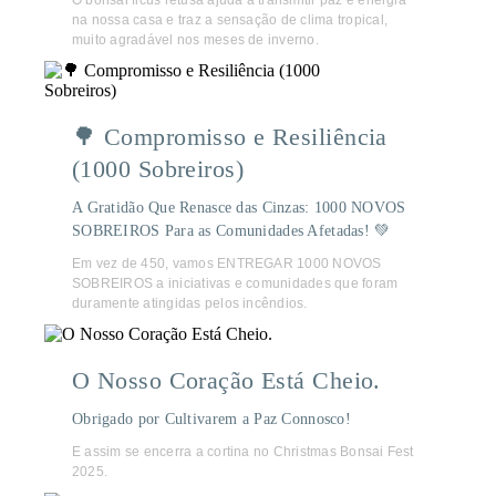
na nossa casa e traz a sensação de clima tropical,
muito agradável nos meses de inverno.
🌳 Compromisso e Resiliência
(1000 Sobreiros)
A Gratidão Que Renasce das Cinzas: 1000 NOVOS
SOBREIROS Para as Comunidades Afetadas! 💚
Em vez de 450, vamos ENTREGAR 1000 NOVOS
SOBREIROS a iniciativas e comunidades que foram
duramente atingidas pelos incêndios.
O Nosso Coração Está Cheio.
Obrigado por Cultivarem a Paz Connosco!
E assim se encerra a cortina no Christmas Bonsai Fest
2025.