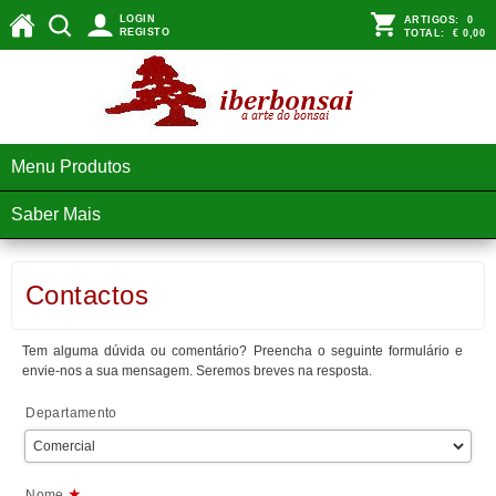
LOGIN
ARTIGOS:
0
REGISTO
TOTAL:
€ 0,00
Menu Produtos
Saber Mais
Contactos
Tem alguma dúvida ou comentário? Preencha o seguinte formulário e
envie-nos a sua mensagem. Seremos breves na resposta.
Departamento
★
Nome