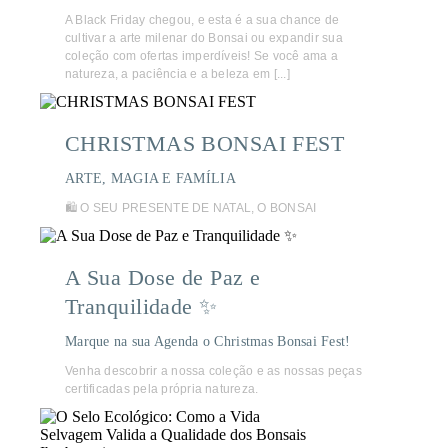
A Black Friday chegou, e esta é a sua chance de
cultivar a arte milenar do Bonsai ou expandir sua
coleção com ofertas imperdíveis! Se você ama a
natureza, a paciência e a beleza em [...]
CHRISTMAS BONSAI FEST
ARTE, MAGIA E FAMÍLIA
🛍️ O SEU PRESENTE DE NATAL, O BONSAI
A Sua Dose de Paz e
Tranquilidade ✨
Marque na sua Agenda o Christmas Bonsai Fest!
Venha descobrir a nossa coleção e as nossas peças
certificadas pela própria natureza.