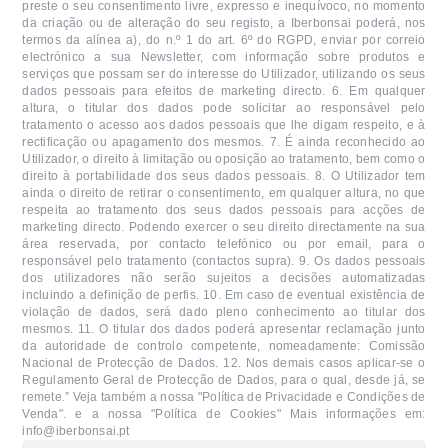
preste o seu consentimento livre, expresso e inequívoco, no momento
da criação ou de alteração do seu registo, a Iberbonsai poderá, nos
termos da alínea a), do n.º 1 do art. 6º do RGPD, enviar por correio
electrónico a sua Newsletter, com informação sobre produtos e
serviços que possam ser do interesse do Utilizador, utilizando os seus
dados pessoais para efeitos de marketing directo. 6. Em qualquer
altura, o titular dos dados pode solicitar ao responsável pelo
tratamento o acesso aos dados pessoais que lhe digam respeito, e à
rectificação ou apagamento dos mesmos. 7. É ainda reconhecido ao
Utilizador, o direito à limitação ou oposição ao tratamento, bem como o
direito à portabilidade dos seus dados pessoais. 8. O Utilizador tem
ainda o direito de retirar o consentimento, em qualquer altura, no que
respeita ao tratamento dos seus dados pessoais para acções de
marketing directo. Podendo exercer o seu direito directamente na sua
área reservada, por contacto telefónico ou por email, para o
responsável pelo tratamento (contactos supra). 9. Os dados pessoais
dos utilizadores não serão sujeitos a decisões automatizadas
incluindo a definição de perfis. 10. Em caso de eventual existência de
violação de dados, será dado pleno conhecimento ao titular dos
mesmos. 11. O titular dos dados poderá apresentar reclamação junto
da autoridade de controlo competente, nomeadamente: Comissão
Nacional de Protecção de Dados. 12. Nos demais casos aplicar-se o
Regulamento Geral de Protecção de Dados, para o qual, desde já, se
remete.” Veja também a nossa "Política de Privacidade e Condições de
Venda". e a nossa "Política de Cookies" Mais informações em:
info@iberbonsai.pt