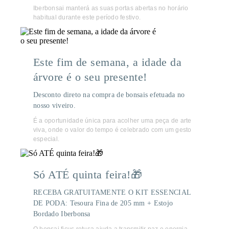
Iberbonsai manterá as suas portas abertas no horário
habitual durante este período festivo.
Este fim de semana, a idade da
árvore é o seu presente!
Desconto direto na compra de bonsais efetuada no
nosso viveiro.
É a oportunidade única para acolher uma peça de arte
viva, onde o valor do tempo é celebrado com um gesto
especial.
Só ATÉ quinta feira!🎁
RECEBA GRATUITAMENTE O KIT ESSENCIAL
DE PODA: Tesoura Fina de 205 mm + Estojo
Bordado Iberbonsa
O bonsai ficus retusa ajuda a transmitir paz e energia