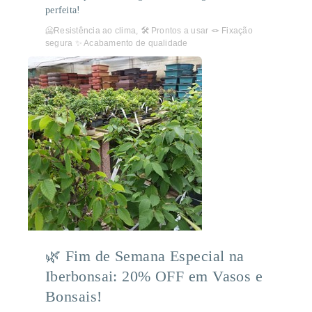
perfeita!
🥶Resistência ao clima, 🛠️ Prontos a usar 🪢 Fixação
segura ✨ Acabamento de qualidade
🌿 Fim de Semana Especial na
Iberbonsai: 20% OFF em Vasos e
Bonsais!