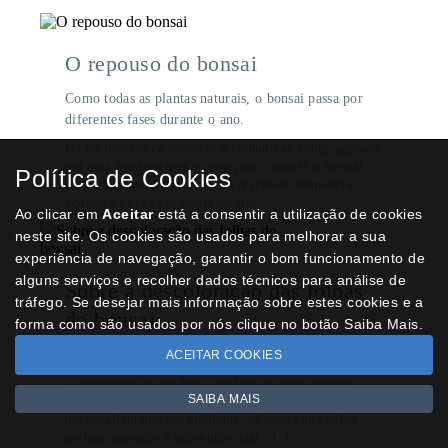
O repouso do bonsai
Como todas as plantas naturais, o bonsai passa por
diferentes fases durante o ano.
No fim do verão e no início do outono as folhas passam
por uma metamorfose e começam a morrer, o bonsai
Política de Cookies
prepara-se para o inverno e a respetiva dormência
acontece para se proteger do frio.
Ao clicar em
Aceitar
está a consentir a utilização de cookies
neste site. Os cookies são usados para melhorar a sua
experiência de navegação, garantir o bom funcionamento de
alguns serviços e recolher dados técnicos para análise de
Sobre a descoloração das folhas
tráfego. Se desejar mais informação sobre estes cookies e a
do bonsai
forma como são usados por nós clique no botão Saiba Mais.
O que é a descoloração das folhas do bonsai?
ACEITAR COOKIES
A descoloração das folhas do bonsai pode ser uma
SAIBA MAIS
doença, uma deficiência ou um processo natural, não é
necessariamente um problema, só temos que saber
porque acontece e sobretudo qual o [...]