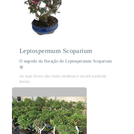
Leptospermum Scoparium
O segredo da floração do Leptospermum Scoparium
🌸
As suas flores são muito atrativas e duram bastante
tempo.