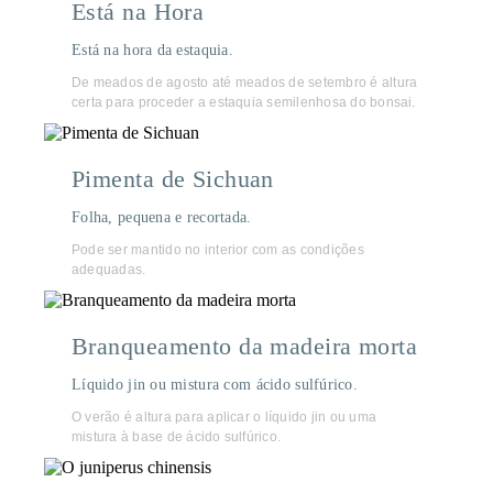
Está na Hora
Está na hora da estaquia.
De meados de agosto até meados de setembro é altura
certa para proceder a estaquia semilenhosa do bonsai.
Pimenta de Sichuan
Folha, pequena e recortada.
Pode ser mantido no interior com as condições
adequadas.
Branqueamento da madeira morta
Líquido jin ou mistura com ácido sulfúrico.
O verão é altura para aplicar o líquido jin ou uma
mistura à base de ácido sulfúrico.