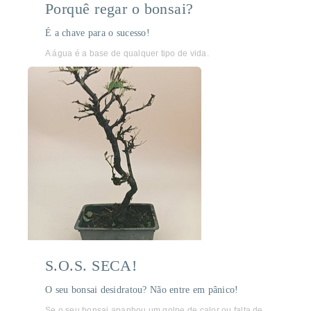
Porquê regar o bonsai?
É a chave para o sucesso!
A água é a base de qualquer tipo de vida.
S.O.S. SECA!
O seu bonsai desidratou? Não entre em pânico!
Se o seu bonsai apanhou um golpe de calor ou falta de