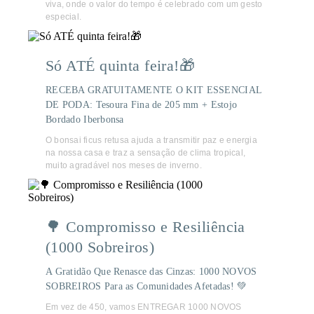
viva, onde o valor do tempo é celebrado com um gesto
especial.
Só ATÉ quinta feira!🎁
RECEBA GRATUITAMENTE O KIT ESSENCIAL
DE PODA: Tesoura Fina de 205 mm + Estojo
Bordado Iberbonsa
O bonsai ficus retusa ajuda a transmitir paz e energia
na nossa casa e traz a sensação de clima tropical,
muito agradável nos meses de inverno.
🌳 Compromisso e Resiliência
(1000 Sobreiros)
A Gratidão Que Renasce das Cinzas: 1000 NOVOS
SOBREIROS Para as Comunidades Afetadas! 💚
Em vez de 450, vamos ENTREGAR 1000 NOVOS