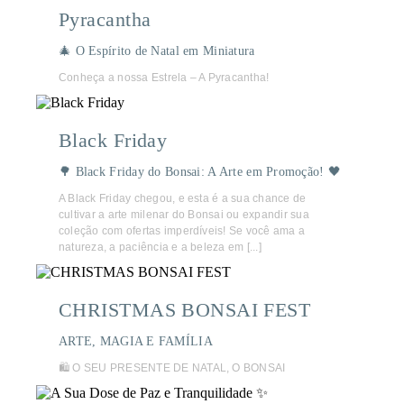
Pyracantha
🎄 O Espírito de Natal em Miniatura
Conheça a nossa Estrela – A Pyracantha!
Black Friday
🌳 Black Friday do Bonsai: A Arte em Promoção! 🖤
A Black Friday chegou, e esta é a sua chance de
cultivar a arte milenar do Bonsai ou expandir sua
coleção com ofertas imperdíveis! Se você ama a
natureza, a paciência e a beleza em [...]
CHRISTMAS BONSAI FEST
ARTE, MAGIA E FAMÍLIA
🛍️ O SEU PRESENTE DE NATAL, O BONSAI