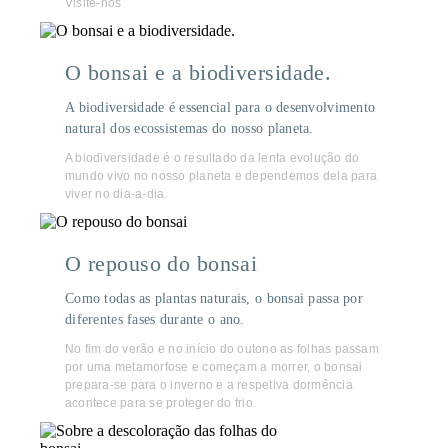
Visite-nos
O bonsai e a biodiversidade.
A biodiversidade é essencial para o desenvolvimento
natural dos ecossistemas do nosso planeta.
A biodiversidade é o resultado da lenta evolução do
mundo vivo no nosso planeta e dependemos dela para
viver no dia-a-dia.
O repouso do bonsai
Como todas as plantas naturais, o bonsai passa por
diferentes fases durante o ano.
No fim do verão e no início do outono as folhas passam
por uma metamorfose e começam a morrer, o bonsai
prepara-se para o inverno e a respetiva dormência
acontece para se proteger do frio.