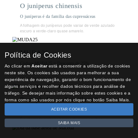
O juniperus chinensis
O juníperus é da família das cupressáceas
A folhagem do juníperus pode variar de verde azulado
escuro a verde-claro quase amarelo.
MUDA25
Política de Cookies
Código MUDA25 = Desconto de 25%
Ao clicar em
Aceitar
está a consentir a utilização de cookies
neste site. Os cookies são usados para melhorar a sua
Desconto de 25% em mudas e prébonsais numa
compra a partir de 25€
experiência de navegação, garantir o bom funcionamento de
alguns serviços e recolher dados técnicos para análise de
tráfego. Se desejar mais informação sobre estes cookies e a
Pentaphylla ou Parviflora ?
forma como são usados por nós clique no botão Saiba Mais.
ACEITAR COOKIES
Pinus Parviflora chama-se Goyomatsu em japonês
É o chamado pinheiro branco de cinco agulhas
SAIBA MAIS