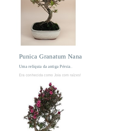
Punica Granatum Nana
Uma relíquia da antiga Pérsia..
Era conhecida como Joia com raízes!