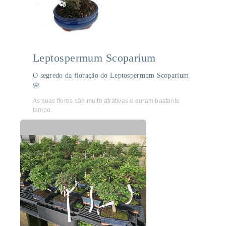
Leptospermum Scoparium
O segredo da floração do Leptospermum Scoparium
🌸
As suas flores são muito atrativas e duram bastante
tempo.