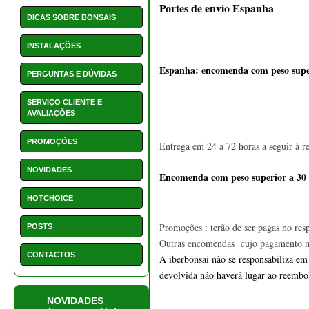
HOTCHOICE
Promoções : terão de ser pagas no resp
POSTS
Outras encomendas  cujo pagamento nã
CONTACTOS
A iberbonsai não se responsabiliza em
devolvida não haverá lugar ao reem
NOVIDADES
As nossas novidades
na iberbonsai pagament
Compras e pagamentos 100% seguras.
1550 - Vaso retangular 22
As compras realizadas em 
www.iberbo
cm
sempre protegidos e nunca acessíveis