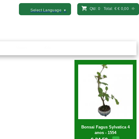
Qtd:
0
Total:
€
€ 0,00
Select Language
▼
Vasos
Kits
Bonsai Fagus Sylvatica 4
anos - 1554