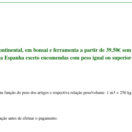
 em função do peso dos artigos e respectiva relação peso/volume: 1 m3 = 250 kg
otação antes de efetuar o pagamento.
or a 30 kg por favor pedir cotação antes de efetuar o pagamento.
colha nas nossas instalações, exceto véspera de feriado e fim de semana, em Por
g por favor pedir cotação antes de efetuar o pagamento.