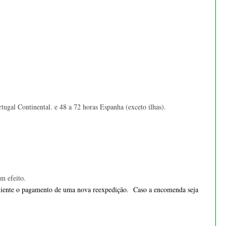
m efeito.
o cliente o pagamento de uma nova reexpedição. Caso a encomenda seja
Bonsai Pinus Pentaphylla 45
anos - 1539
€ 1.155,00
 proteção de Dados Pessoais
, os seus dados pessoais e bancários estão 