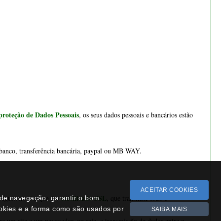
ibanco, transferência bancária, paypal ou MB WAY.
certificado SSL
egura no site que é o 
, que transmite todo o 
re um site e um navegador, ou seja, a transmissão de dados entre o 
ttps:
ACEITAR COOKIES
a de navegação, garantir o bom
ookies e a forma como são usados por
SAIBA MAIS