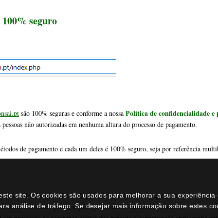
métodos de pagamento e cada um deles é 100% seguro, seja por referência mult
e de um dos componentes indispensáveis em qualquer pagamento ou transação s
mércio eletrónico para a segurança dos dados dos nossos clientes.
 é um protocolo de segurança digital que permite a comunicação criptografia ent
 através da internet seja completamente segura.
om um certificado SSL conforme aparece na barra de pesquisa com a extensão h
neste site. Os cookies são usados para melhorar a sua experiênci
ara análise de tráfego. Se desejar mais informação sobre estes c
s em: