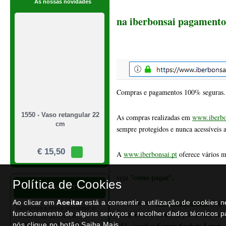
€ 15,50
A 
www.iberbonsai.pt
 oferece vários 
como pagar
.
veja "
"
NEWSLETTER
Além disso a 
www.iberbonsai.pt
dispõ
compromisso da nossa plataforma de co
Secure Sockets Layer
SSL significa 
,
servidor e o utilizador, ou vice-versa,
www.iberbonsai.pt
 está configurado c
1549 - Vaso quadrado 21
cm
€ 39,50
Portes de envio da iberbonsai
Política de Cookies
Ao clicar em
Aceitar
está a consentir a utilização de cookies 
funcionamento de alguns serviços e recolher dados técnicos p
Consulta os nossos termos e condiçõe
nós clique no botão Saiba Mais.