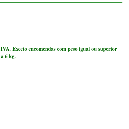
.
tugal Continental. e 48 a 72 horas Espanha (exceto ilhas).