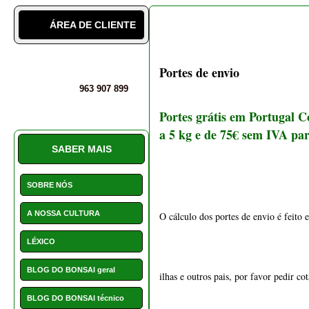
A NOSSA CULTURA
O cálculo dos portes de envio é feito
LÉXICO
BLOG DO BONSAI geral
ilhas e outros pais, por favor pedir c
BLOG DO BONSAI técnico
Portes de envio Espanha
DICAS SOBRE BONSAIS
INSTALAÇÕES
Espanha: encomenda com peso superi
PERGUNTAS E DÚVIDAS
SERVIÇO CLIENTE E
AVALIAÇÕES
PROMOÇÕES
Entrega em 24 a 72 horas a seguir à re
NOVIDADES
Encomenda com peso superior a 30 k