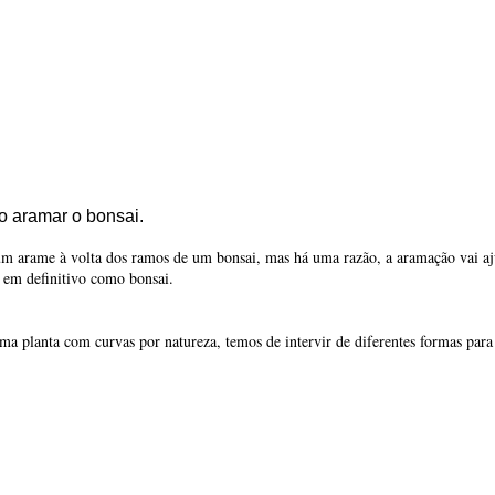
 aramar o bonsai.
um arame à volta dos ramos de um bonsai, mas há uma razão, a aramação vai aju
 em definitivo como bonsai.
a planta com curvas por natureza, temos de intervir de diferentes formas para
rte da estilização.
nsai.
qualquer planta desde que seja lenhosa, existem vários estilos para formar u