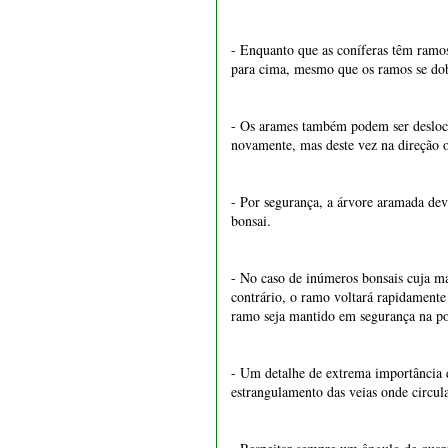
1548 - Vaso retangular 24
- Por segurança, a árvore aramada dev
cm
bonsai.
€ 32,00
- No caso de inúmeros bonsais cuja ma
contrário, o ramo voltará rapidamente 
ramo seja mantido em segurança na po
- Um detalhe de extrema importância 
estrangulamento das veias onde circul
- Respeitar sempre um ângulo de quar
aramação não fica tão bonita e sobret
na posição desejada e também não fica
1547 - Vaso quadrado 21
cm
- Caso seja preciso colocar vários a
€ 39,50
contrário corremos o risco de estrang
Mas o que é a aramação?