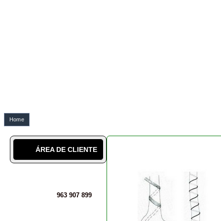
Home
A aramação do bonsai ou 
ÁREA DE CLIENTE
963 907 899
SABER MAIS
SOBRE NÓS
A NOSSA CULTURA
LÉXICO