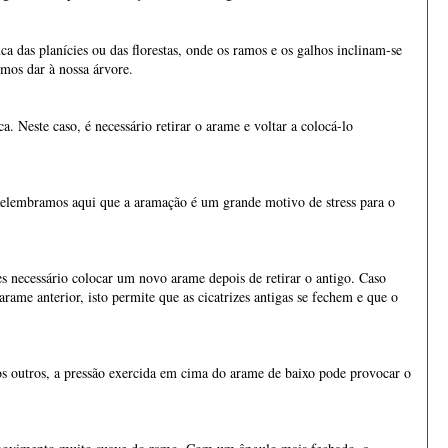
€ 65,00
€ 75,00
 Relembramos aqui que a aramação é um grande motivo de stress para o
s necessário colocar um novo arame depois de retirar o antigo. Caso
rame anterior, isto permite que as cicatrizes antigas se fechem e que o
 outros, a pressão exercida em cima do arame de baixo pode provocar o
m movimento muito suave do ramo. Com um ângulo mais fechado, a
força. Com um ângulo mais aberto, o arame não consegue segurar o ramo
empre começar pelo mais grosso e acabar com o mais fino, caso