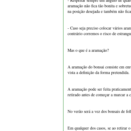
A aramação do bonsai consiste em enr
vista a definição da forma pretendida.
A aramação pode ser feita praticamente
retirado antes de começar a marcar a c
1551 - Vaso retangular 22
cm
No verão será a vez dos bonsais de f
€ 15,50
Em qualquer dos casos, se ao retirar 
Convém aplicar o arame sem apertar e
do arame e removê-lo antes deste ficar
O arame de alumínio anodizado é muito
milímetros, é recomendado envolver o 