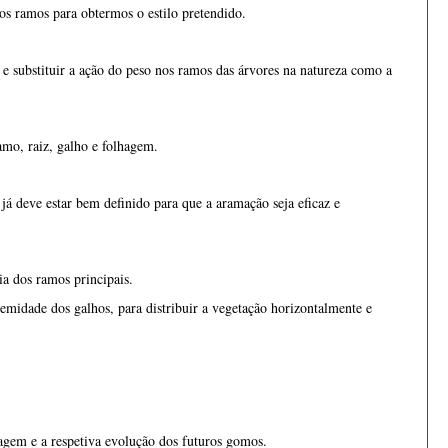
já deve estar bem definido para que a aramação seja eficaz e
a dos ramos principais.
Bonsai Fagus Sylvatica 4
anos - 1554
remidade dos galhos, para distribuir a vegetação horizontalmente e
€ 24,50
− 13.3%
agem e a respetiva evolução dos futuros gomos.
a das planícies ou das florestas, onde os ramos e os galhos inclinam-se
mos dar à nossa árvore.
 Neste caso, é necessário retirar o arame e voltar a colocá-lo
Bonsai Juniperus
Procumbens Nana - 1552