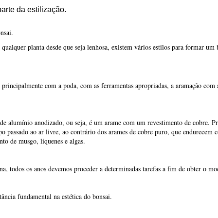
e principalmente com a poda, com as ferramentas apropriadas, a aramação com 
de alumínio anodizado, ou seja, é um arame com um revestimento de cobre. Prim
o passado ao ar livre, ao contrário dos arames de cobre puro, que endurecem
to de musgo, líquenes e algas.
, todos os anos devemos proceder a determinadas tarefas a fim de obter o mode
ncia fundamental na estética do bonsai.
ização que pretendemos dar ao bonsai, operação que permite guiar e direcionar 
ientação dos galhos ou ramos do bonsai. Um dos objetivos do arame é representar
de uma árvore adulta, a colocação correta do arame permite construir tronco, r