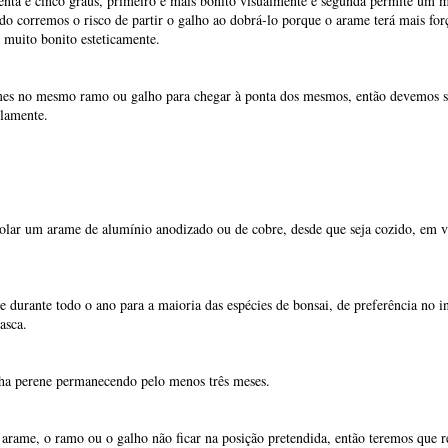
olar um arame de alumínio anodizado ou de cobre, desde que seja cozido, em v
 durante todo o ano para a maioria das espécies de bonsai, de preferência no i
asca.
olha perene permanecendo pelo menos três meses.
o arame, o ramo ou o galho não ficar na posição pretendida, então teremos que r
m demasia para não marcar a casca do ramo, por norma deixamos um espaço liv
 cravado na casca da árvore.
 flexível e resistente, na iberbonsai temos arame de um milímetro até sete mil
ramo com ráfia antes de colocar o arame afim de não danificar o ramo ao curv