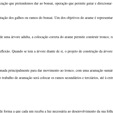
flexão. Quando se tem a árvore diante de si, o projeto de construção da árvore 
amada principalmente para dar movimento ao tronco, com uma aramação sumári
trabalho de aramação será colocar os ramos secundários e terciários, até à ext
e forma a que cada um receba a luz necessária ao desenvolvimento da sua folh
que se inclinam naturalmente para baixo, ao contrário as árvores de folha caduc
rem mais tarde com o peso dos anos. Temos que escolher o rumo que pretende
os, para não ficarem no mesmo sítio e correrem o risco de incrustação na casca.
posta.