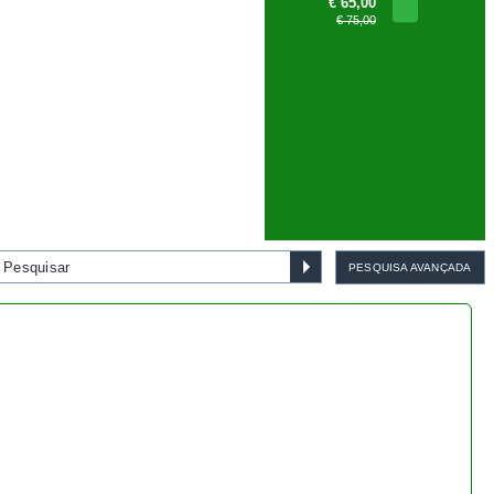
€ 75,00
PESQUISA AVANÇADA
Bonsai Pinus Pentaphylla 45
anos - 1539
€ 1.155,00