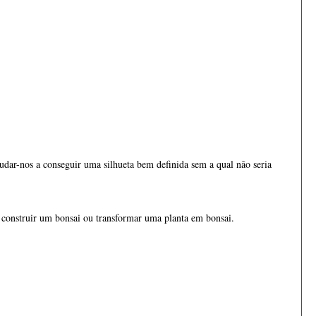
dar-nos a conseguir uma silhueta bem definida sem a qual não seria
Bonsai cotoneaster 8 anos -
1538
 construir um bonsai ou transformar uma planta em bonsai.
€ 55,00
glossário do bonsai e
m bonsai como podemos verificar no nosso
Bonsai cotoneaster 8 anos -
1537
€ 55,00