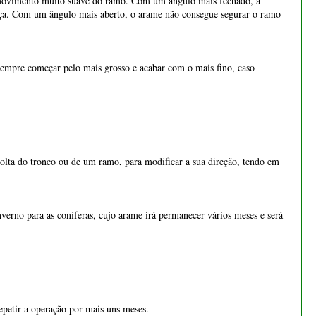
olta do tronco ou de um ramo, para modificar a sua direção, tendo em
nverno para as coníferas, cujo arame irá permanecer vários meses e será
epetir a operação por mais uns meses.
re entre o arame e a casca. Com o tempo é importante vigiar o impacto
ímetros de diâmetro. Para colocação de arame grosso, a partir de cinco
á-lo.