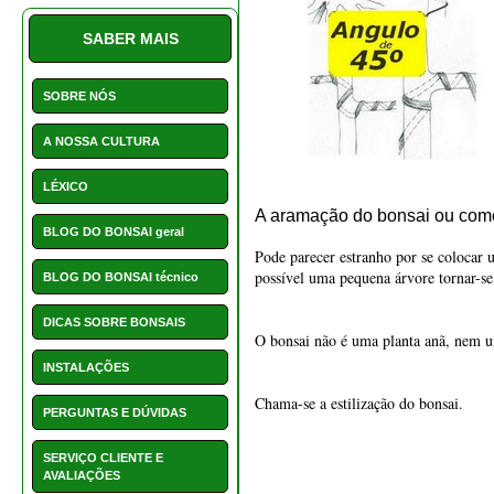
A aramação do bonsai ou como
BLOG DO BONSAI geral
Pode parecer estranho por se colocar 
possível uma pequena árvore tornar-se
BLOG DO BONSAI técnico
DICAS SOBRE BONSAIS
O bonsai não é uma planta anã, nem um
INSTALAÇÕES
Chama-se a estilização do bonsai.
PERGUNTAS E DÚVIDAS
SERVIÇO CLIENTE E
AVALIAÇÕES
A aramação do bonsai é uma pa
PROMOÇÕES
Vai ajudar e facilitar a formação do bo
NOVIDADES
Podemos formar um bonsai a partir de 
HOTCHOICE
significado.
POSTS