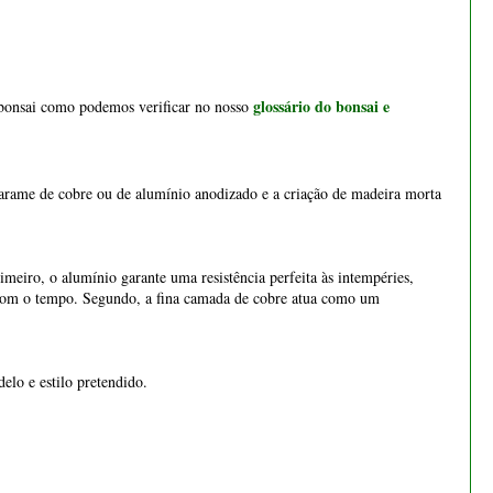
arame de cobre ou de alumínio anodizado e a criação de madeira morta
eiro, o alumínio garante uma resistência perfeita às intempéries,
 com o tempo. Segundo, a fina camada de cobre atua como um
lo e estilo pretendido.
Bonsai cotoneaster 8 anos -
1536
os ramos para obtermos o estilo pretendido.
€ 55,00
 e substituir a ação do peso nos ramos das árvores na natureza como a
amo, raiz, galho e folhagem.