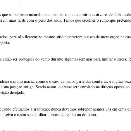
e então ser protegida do vento durante algumas semanas para limitar o stress.
deira é muito macia, como é o caso da maior parte das coníferas, é muitas veze
à sua posição antiga. Sendo assim, o arame será enrolado na direção oposta ao a
sição desejada.
quando efetuamos a aramação, nunca devemos sobrepor arames uns em cima dos
a a seiva e assim sendo, ditar a morte do galho ou do ramo.
enta e cinco graus, primeiro é mais bonito visualmente e segunda permite u
udo corremos o risco de partir o galho ao dobrá-lo porque o arame terá mais 
 muito bonito esteticamente.
rames no mesmo ramo ou galho para chegar à ponta dos mesmos, então devemos s
ulamente.