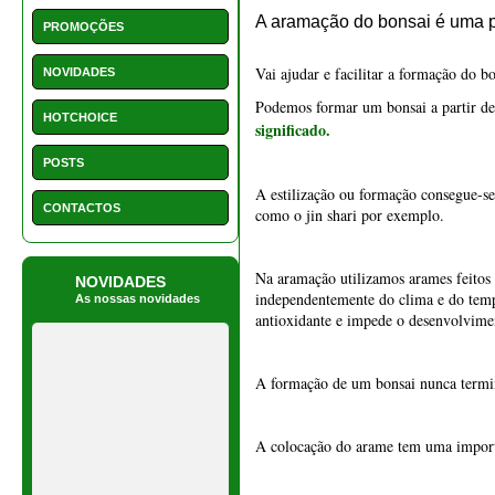
A estilização ou formação consegue-s
CONTACTOS
como o jin shari por exemplo.
Na aramação utilizamos arames feitos 
NOVIDADES
independentemente do clima e do temp
As nossas novidades
antioxidante e impede o desenvolvimen
A formação de um bonsai nunca termina
A colocação do arame tem uma importâ
É um processo imprescindível na estil
1550 - Vaso retangular 22
cm
A aramação é útil para retificar a or
chuva ou a neve.
€ 15,50
Quer se trata de uma planta jovem ou 