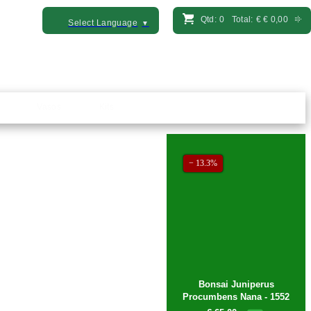
Qtd:
0
Total:
€
€ 0,00
Select Language
▼
Vasos
Kits
− 13.3%
Bonsai Juniperus
Procumbens Nana - 1552
€ 65,00