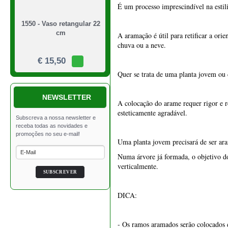
NEWSLETTER
A colocação do arame requer rigor e re
esteticamente agradável.
Uma planta jovem precisará de ser ar
Numa árvore já formada, o objetivo do 
verticalmente.
1549 - Vaso quadrado 21
cm
DICA:
€ 39,50
- Os ramos aramados serão colocados d
- Enquanto que as coníferas têm ramos 
para cima, mesmo que os ramos se dob
- Os arames também podem ser deslocad
novamente, mas deste vez na direção o