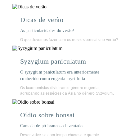
Dicas de verão
As particularidades do verão!
O que devemos fazer com os nossos bonsais no verão?
Syzygium paniculatum
O syzygium paniculatum era anteriormente
conhecido como eugenia myrtifolia.
Os taxonomistas dividiram o género eugenia,
agrupando as espécies da Ásia no género Syzygium.
Oídio sobre bonsai
Camada de pó branco-acinzentado.
Desenvolve-se com tempo chuvoso e quente.