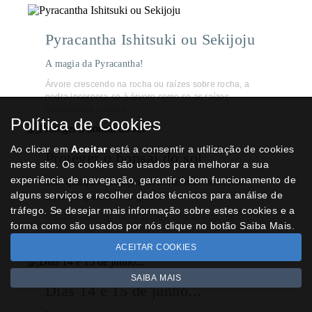
Pyracantha Ishitsuki ou Sekijoju
A magia da Pyracantha!
Árvore crescendo na rocha ou raízes sobre rocha, a
pedra incorpora-se à árvore como se as raízes
segurassem a rocha.
Política de Cookies
Ao clicar em
Aceitar
está a consentir a utilização de cookies
Proteger o bonsai do sol
neste site. Os cookies são usados para melhorar a sua
experiência de navegação, garantir o bom funcionamento de
Sem qualquer proteção, as folhas mais sensíveis
alguns serviços e recolher dados técnicos para análise de
sofrerão queimaduras graves
tráfego. Se desejar mais informação sobre estes cookies e a
O sombreamento não é apenas uma questão de
forma como são usados por nós clique no botão Saiba Mais.
princípio, mas um elemento básico no cultivo do bonsai,
tal como a rega, o substrato, o transplante e a poda.
ACEITAR COOKIES
SAIBA MAIS
Dias 14 e 15 de junho...