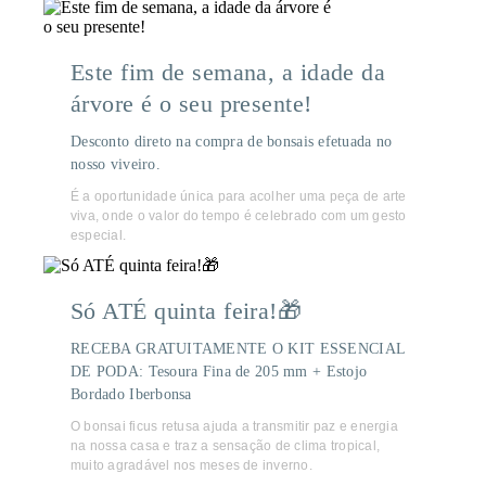
Este fim de semana, a idade da
árvore é o seu presente!
Desconto direto na compra de bonsais efetuada no
nosso viveiro.
É a oportunidade única para acolher uma peça de arte
viva, onde o valor do tempo é celebrado com um gesto
especial.
Só ATÉ quinta feira!🎁
RECEBA GRATUITAMENTE O KIT ESSENCIAL
DE PODA: Tesoura Fina de 205 mm + Estojo
Bordado Iberbonsa
O bonsai ficus retusa ajuda a transmitir paz e energia
na nossa casa e traz a sensação de clima tropical,
muito agradável nos meses de inverno.