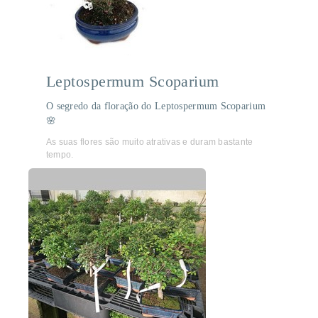
Leptospermum Scoparium
O segredo da floração do Leptospermum Scoparium
🌸
As suas flores são muito atrativas e duram bastante
tempo.