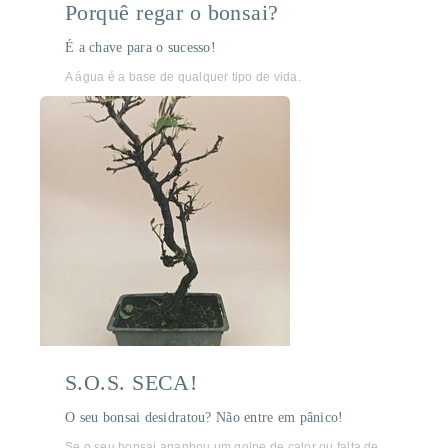
Porquê regar o bonsai?
É a chave para o sucesso!
A água é a base de qualquer tipo de vida.
S.O.S. SECA!
O seu bonsai desidratou? Não entre em pânico!
Se o seu bonsai apanhou um golpe de calor ou falta de