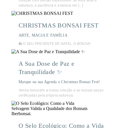
coleção com ofertas imperdíveis! Se você ama a
natureza, a paciência e a beleza em [...]
CHRISTMAS BONSAI FEST
ARTE, MAGIA E FAMÍLIA
🛍️ O SEU PRESENTE DE NATAL, O BONSAI
A Sua Dose de Paz e
Tranquilidade ✨
Marque na sua Agenda o Christmas Bonsai Fest!
Venha descobrir a nossa coleção e as nossas peças
certificadas pela própria natureza.
O Selo Ecológico: Como a Vida