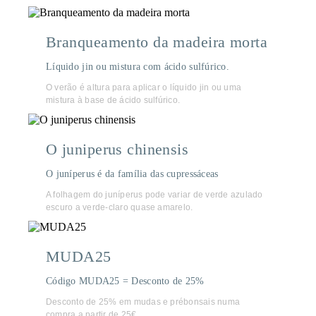
Branqueamento da madeira morta
Líquido jin ou mistura com ácido sulfúrico.
O verão é altura para aplicar o líquido jin ou uma
mistura à base de ácido sulfúrico.
O juniperus chinensis
O juníperus é da família das cupressáceas
A folhagem do juníperus pode variar de verde azulado
escuro a verde-claro quase amarelo.
MUDA25
Código MUDA25 = Desconto de 25%
Desconto de 25% em mudas e prébonsais numa
compra a partir de 25€