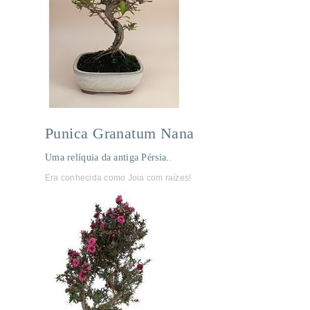
Punica Granatum Nana
Uma relíquia da antiga Pérsia..
Era conhecida como Joia com raízes!