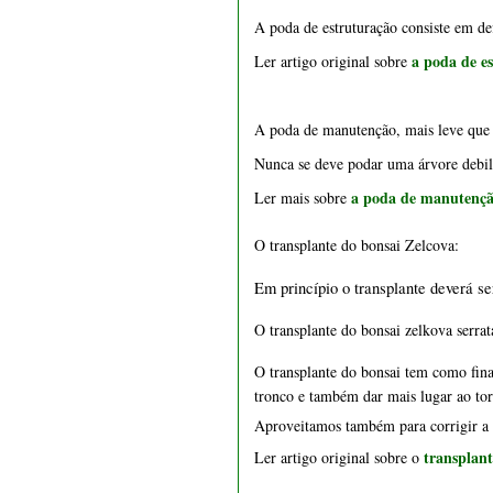
€ 15,50
A
poda de estruturação
 consiste em de
a poda de e
Ler artigo original sobre 
A
poda de manutenção
, mais leve que
Nunca se deve podar uma árvore debil
a poda de manutençã
Ler mais sobre 
O transplante do bonsai Zelcova:
1550 - Vaso retangular 22
cm
Em princípio o transplante deverá se
O transplante do bonsai zelkova serrat
€ 15,50
O transplante do bonsai tem como final
tronco e também dar mais lugar ao tor
Aproveitamos também para corrigir a 
transplant
Ler artigo original sobre o 