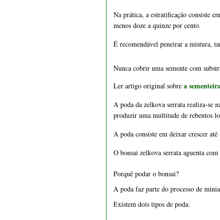
Na prática, a estratificação consiste 
menos doze a quinze por cento.
1547 - Vaso quadrado 21
É recomendável peneirar a mistura, tan
cm
Nunca cobrir uma semente com substr
€ 39,50
a sementeir
Ler artigo original sobre 
A poda da zelkova serrata realiza-se 
produzir uma multitude de rebentos lo
A poda consiste em deixar crescer até 
O bonsai zelkova serrata aguenta com 
Porquê podar o bonsai?
A poda faz parte do processo de mini
1551 - Vaso retangular 22
cm
Existem dois tipos de poda: