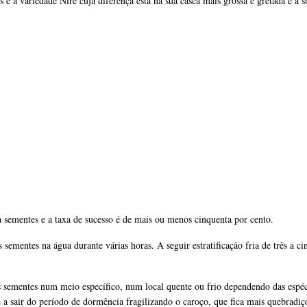
é a variedade Nire cuja diferença está na sua casca mais grossa e gretada e a 
sementes e a taxa de sucesso é de mais ou menos cinquenta por cento.
sementes na água durante várias horas. A seguir estratificação fria de três a cin
s sementes num meio específico, num local quente ou frio dependendo das espéc
e a sair do período de dormência fragilizando o caroço, que fica mais quebradiç