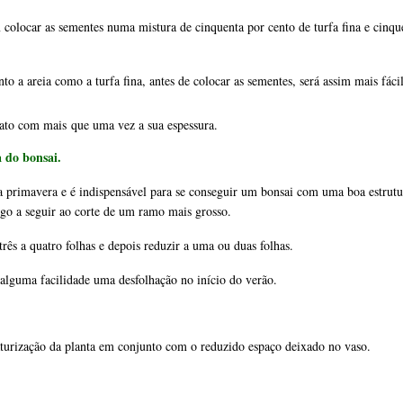
em colocar as sementes numa mistura de cinquenta por cento de 
turfa
fina e cinq
to a areia como a turfa fina, antes de colocar as sementes, será assim mais fácil
ato com mais que uma vez a sua espessura.
a do bonsai.
na primavera e é indispensável para se conseguir um bonsai com uma boa estrut
go a seguir ao corte de um ramo mais grosso. 
três a quatro folhas e depois reduzir a uma ou duas folhas. 
alguma facilidade uma desfolhação no início do verão.
aturização da planta em conjunto com o reduzido espaço deixado no vaso.