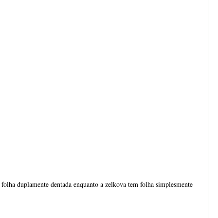
Bonsai cotoneaster 8 anos -
1537
€ 55,00
folha duplamente dentada enquanto a zelkova tem folha simplesmente 