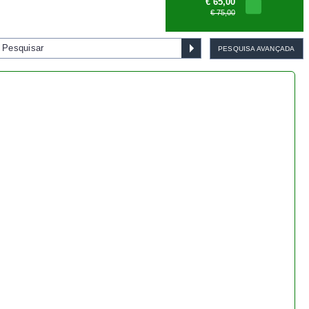
Bonsai Pinus Pentaphylla 45
anos - 1539
€ 1.155,00
PESQUISA AVANÇADA
Bonsai cotoneaster 8 anos -
1538
€ 55,00