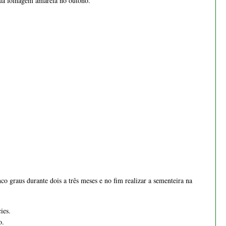
sua folhagem amarela no outono.
− 13.3%
Bonsai Juniperus
Procumbens Nana - 1552
€ 65,00
€ 75,00
co graus durante dois a três meses e no fim realizar a sementeira na 
ies. 
o.