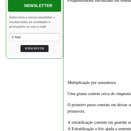
Frequentemente encontrado em bonsais 
€ 39,50
NEWSLETTER
1548 - Vaso retangular 24
cm
Multiplicação por 
sementeira:
€ 32,00
Uma grama contem cerca de cinquenta 
O primeiro passo consiste em deixar as 
primavera.
A estratificação 
consiste em guardar a
A Estratificação a frio ajuda a sement