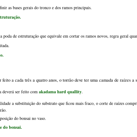
finir as bases gerais do tronco e dos ramos principais.
struturação
.
 a poda de estruturação que equivale em cortar os ramos novos, regra geral quan
itada.
o.
r feito a cada três a quatro anos, o torrão deve ter uma camada de raízes a s
akadama hard quallity
a deverá ser feito com 
.
idade a substituição do substrato que ficou mais fraco, o corte de raízes compri
rão.
posição do bonsai no vaso.
e do bonsai
.