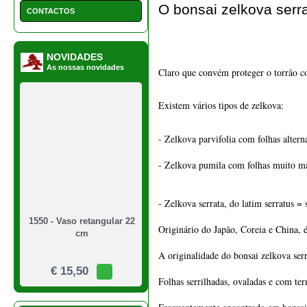
O bonsai zelkova serr
CONTACTOS
1550 - Vaso retangular 22
NOVIDADES
As nossas novidades
cm
Claro que convém proteger o torrão co
Existem vários tipos de zelkova:
€ 15,50
- Zelkova parvifolia com folhas altern
- Zelkova pumila com folhas muito ma
- Zelkova serrata, do latim serratus 
Originário do Japão, Coreia e China, é
A originalidade do bonsai zelkova serr
1549 - Vaso quadrado 21
cm
Folhas serrilhadas, ovaladas e com te