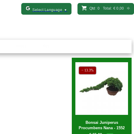
Qtd:
0
Total:
€
0,00
Select Language
▼
Vasos
Kits
Bonsai Juniperus
Procumbens Nana - 1552
€ 65,00
€ 75,00