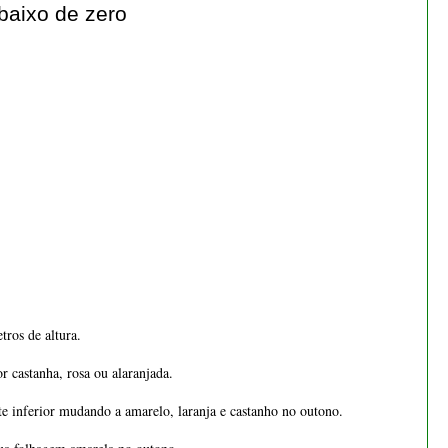
baixo de zero
Bonsai cotoneaster 8 anos -
1536
€ 55,00
Bonsai Fagus Sylvatica 4
tros de altura.
anos - 1554
€ 24,50
r castanha, rosa ou alaranjada. 
te inferior mudando a amarelo, laranja e castanho no outono. 