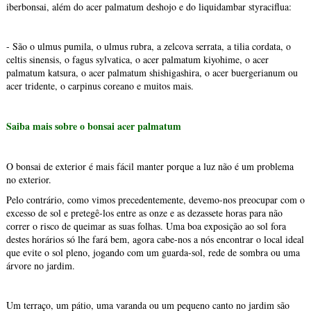
iberbonsai, além do acer palmatum deshojo e do liquidambar styraciflua:
- São o ulmus pumila, o ulmus rubra, a zelcova serrata, a tilia cordata, o
celtis sinensis, o fagus sylvatica, o acer palmatum kiyohime, o acer
palmatum katsura, o acer palmatum shishigashira, o acer buergerianum ou
acer tridente, o carpinus coreano e muitos mais.
Saiba mais sobre o bonsai acer palmatum
O bonsai de exterior é mais fácil manter porque a luz não é um problema
no exterior.
Pelo contrário, como vimos precedentemente, devemo-nos preocupar com o
excesso de sol e pretegê-los entre as onze e as dezassete horas para não
correr o risco de queimar as suas folhas. Uma boa exposição ao sol fora
destes horários só lhe fará bem, agora cabe-nos a nós encontrar o local ideal
que evite o sol pleno, jogando com um guarda-sol, rede de sombra ou uma
árvore no jardim.
Um terraço, um pátio, uma varanda ou um pequeno canto no jardim são