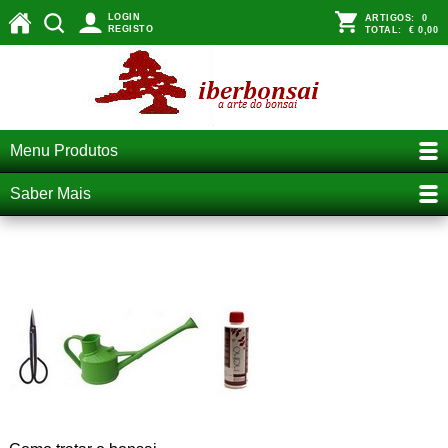
LOGIN
ARTIGOS:
0
REGISTO
TOTAL:
€ 0,00
Menu Produtos
Saber Mais
como tratar o bonsai