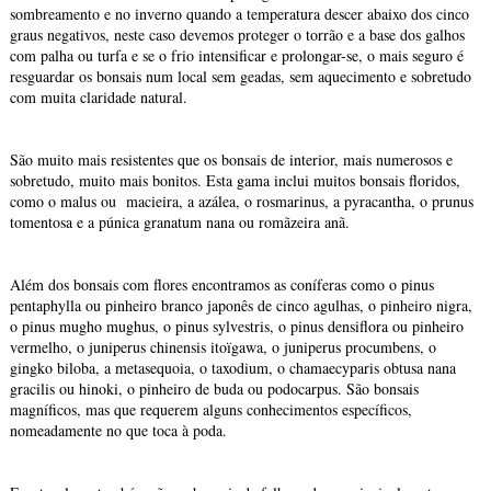
sombreamento e no inverno quando a temperatura descer abaixo dos cinco
graus negativos, neste caso devemos proteger o torrão e a base dos galhos
com palha ou turfa e se o frio intensificar e prolongar-se, o mais seguro é
resguardar os bonsais num local sem geadas, sem aquecimento e sobretudo
com muita claridade natural.
São muito mais resistentes que os bonsais de interior, mais numerosos e
sobretudo, muito mais bonitos. Esta gama inclui muitos bonsais floridos,
como o malus ou macieira, a azálea, o rosmarinus, a pyracantha, o prunus
tomentosa e a púnica granatum nana ou romãzeira anã.
Além dos bonsais com flores encontramos as coníferas como o pinus
pentaphylla ou pinheiro branco japonês de cinco agulhas, o pinheiro nigra,
o pinus mugho mughus, o pinus sylvestris, o pinus densiflora ou pinheiro
vermelho, o juniperus chinensis itoïgawa, o juniperus procumbens, o
gingko biloba, a metasequoia, o taxodium, o chamaecyparis obtusa nana
gracilis ou hinoki, o pinheiro de buda ou podocarpus. São bonsais
magníficos, mas que requerem alguns conhecimentos específicos,
nomeadamente no que toca à poda.