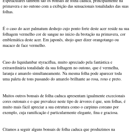
Espetaculares também são os bonsais de folha caduca, principalmente na
primavera e no outono com a exibição das sensacionais tonalidades das suas
folhas.
É o caso do acer palmatum deshojo cujo ponto forte deste acer reside na sua
folhagem vermelho cor de sangue no início da brotação na primavera, cor
emblemática deste acer. Em japonês, shojo quer dizer orangotango ou
macaco de face vermelho.
Caso do liquidambar styraciflua, muito apreciado pela fantástica e
extraordinária tonalidade da sua folhagem no outono, que é vermelha,
laranja e amarelo simultaneamente. Na mesma folha pode aparecer toda
uma paleta de tons passando do amarelo brilhante ao rosa, roxo e preto.
Muitos outros bonsais de folha caduca apresentam igualmente excecionais
cores outonais e o que prevalece neste tipo de árvores é que, sem folhas, é
muito mais fácil apreciar a sua estrutura como o carpinus coreano por
exemplo, cuja ramificação é particularmente elegante, fina e graciosa.
Citamos a seguir alguns bonsais de folha caduca que produzimos na