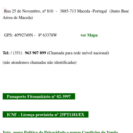
R
ua 25 de Novembro, nº 810 - 3885-713 Maceda -Portugal (Junto Base
Aérea de Maceda)
ver Mapa
GPS: 40º92749N - 8º 63378W
Tel:
963 907 899 (
)
/ (351)
Chamada para rede móvel nacional
(não atendemos chamadas não identificadas)
Passaporte Fitosanitário nº 02-3997
ICNF - Licença provisória nº 25PT1181/EX
Veja nossa Política de Privacidade e nossas Condições de Venda