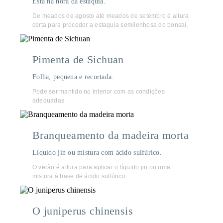
Está na hora da estaquia.
De meados de agosto até meados de setembro é altura
certa para proceder a estaquia semilenhosa do bonsai.
Pimenta de Sichuan
Folha, pequena e recortada.
Pode ser mantido no interior com as condições
adequadas.
Branqueamento da madeira morta
Líquido jin ou mistura com ácido sulfúrico.
O verão é altura para aplicar o líquido jin ou uma
mistura à base de ácido sulfúrico.
O juniperus chinensis