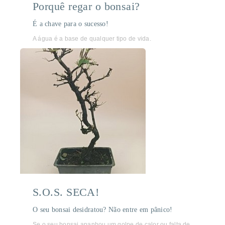
Porquê regar o bonsai?
É a chave para o sucesso!
A água é a base de qualquer tipo de vida.
S.O.S. SECA!
O seu bonsai desidratou? Não entre em pânico!
Se o seu bonsai apanhou um golpe de calor ou falta de