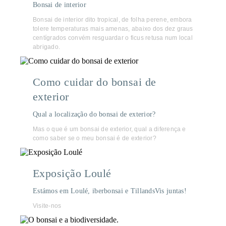
Bonsai de interior
Bonsai de interior dito tropical, de folha perene, embora
tolere temperaturas mais amenas, abaixo dos dez graus
centígrados convém resguardar o ficus retusa num local
abrigado.
Como cuidar do bonsai de
exterior
Qual a localização do bonsai de exterior?
Mas o que é um bonsai de exterior, qual a diferença e
como saber se o meu bonsai é de exterior?
Exposição Loulé
Estámos em Loulé, iberbonsai e TillandsVis juntas!
Visite-nos