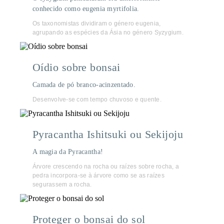
conhecido como eugenia myrtifolia.
Os taxonomistas dividiram o género eugenia,
agrupando as espécies da Ásia no género Syzygium.
Oídio sobre bonsai
Camada de pó branco-acinzentado.
Desenvolve-se com tempo chuvoso e quente.
Pyracantha Ishitsuki ou Sekijoju
A magia da Pyracantha!
Árvore crescendo na rocha ou raízes sobre rocha, a
pedra incorpora-se à árvore como se as raízes
segurassem a rocha.
Proteger o bonsai do sol