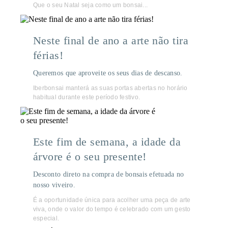
Que o seu Natal seja como um bonsai...
Neste final de ano a arte não tira
férias!
Queremos que aproveite os seus dias de descanso.
Iberbonsai manterá as suas portas abertas no horário
habitual durante este período festivo.
Este fim de semana, a idade da
árvore é o seu presente!
Desconto direto na compra de bonsais efetuada no
nosso viveiro.
É a oportunidade única para acolher uma peça de arte
viva, onde o valor do tempo é celebrado com um gesto
especial.