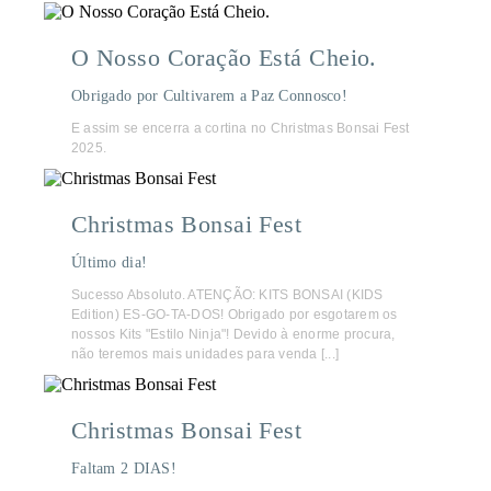
O Nosso Coração Está Cheio.
Obrigado por Cultivarem a Paz Connosco!
E assim se encerra a cortina no Christmas Bonsai Fest
2025.
Christmas Bonsai Fest
Último dia!
Sucesso Absoluto. ATENÇÃO: KITS BONSAI (KIDS
Edition) ES-GO-TA-DOS! Obrigado por esgotarem os
nossos Kits "Estilo Ninja"! Devido à enorme procura,
não teremos mais unidades para venda [...]
Christmas Bonsai Fest
Faltam 2 DIAS!