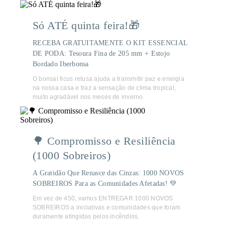
Só ATÉ quinta feira!🎁
RECEBA GRATUITAMENTE O KIT ESSENCIAL
DE PODA: Tesoura Fina de 205 mm + Estojo
Bordado Iberbonsa
O bonsai ficus retusa ajuda a transmitir paz e energia
na nossa casa e traz a sensação de clima tropical,
muito agradável nos meses de inverno.
🌳 Compromisso e Resiliência
(1000 Sobreiros)
A Gratidão Que Renasce das Cinzas: 1000 NOVOS
SOBREIROS Para as Comunidades Afetadas! 💚
Em vez de 450, vamos ENTREGAR 1000 NOVOS
SOBREIROS a iniciativas e comunidades que foram
duramente atingidas pelos incêndios.