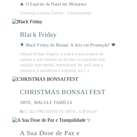
🎄 O Espírito de Natal em Miniatura
Conheça a nossa Estrela – A Pyracantha!
Black Friday
🌳 Black Friday do Bonsai: A Arte em Promoção! 🖤
A Black Friday chegou, e esta é a sua chance de
cultivar a arte milenar do Bonsai ou expandir sua
coleção com ofertas imperdíveis! Se você ama a
natureza, a paciência e a beleza em [...]
CHRISTMAS BONSAI FEST
ARTE, MAGIA E FAMÍLIA
🛍️ O SEU PRESENTE DE NATAL, O BONSAI
A Sua Dose de Paz e