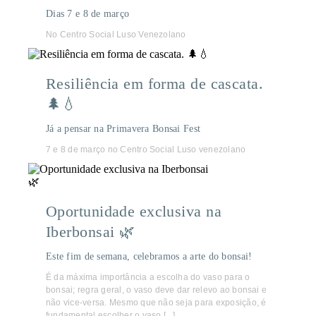
Dias 7 e 8 de março
No Centro Social Luso Venezolano
Resiliência em forma de cascata.
🌲💧
Já a pensar na Primavera Bonsai Fest
7 e 8 de março no Centro Social Luso venezolano
Oportunidade exclusiva na
Iberbonsai 🌿
Este fim de semana, celebramos a arte do bonsai!
É da máxima importância a escolha do vaso para o
bonsai; regra geral, o vaso deve dar relevo ao bonsai e
não vice-versa. Mesmo que não seja para exposição, é
fundamental escolher o vaso [...]