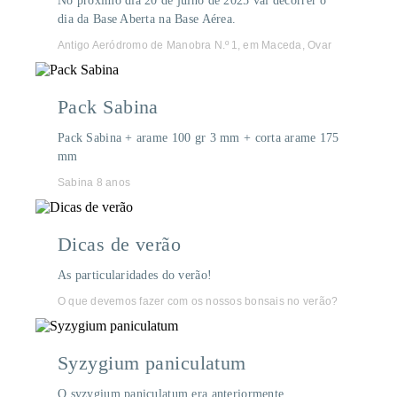
No próximo dia 20 de julho de 2025 vai decorrer o
dia da Base Aberta na Base Aérea.
Antigo Aeródromo de Manobra N.º 1, em Maceda, Ovar
Pack Sabina
Pack Sabina + arame 100 gr 3 mm + corta arame 175
mm
Sabina 8 anos
Dicas de verão
As particularidades do verão!
O que devemos fazer com os nossos bonsais no verão?
Syzygium paniculatum
O syzygium paniculatum era anteriormente