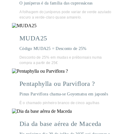
O juníperus é da família das cupressáceas
A folhagem do juníperus pode variar de verde azulado
escuro a verde-claro quase amarelo.
MUDA25
Código MUDA25 = Desconto de 25%
Desconto de 25% em mudas e prébonsais numa
compra a partir de 25€
Pentaphylla ou Parviflora ?
Pinus Parviflora chama-se Goyomatsu em japonês
É o chamado pinheiro branco de cinco agulhas
Dia da base aérea de Maceda