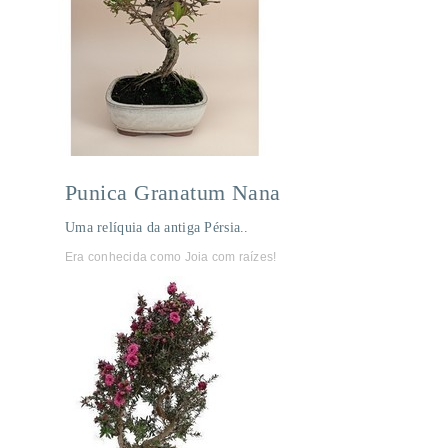
Punica Granatum Nana
Uma relíquia da antiga Pérsia..
Era conhecida como Joia com raízes!