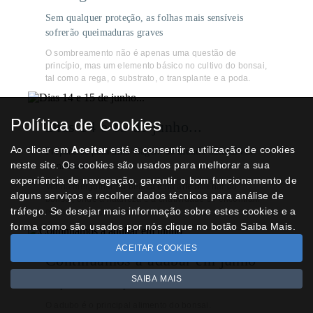
Sem qualquer proteção, as folhas mais sensíveis
sofrerão queimaduras graves
O sombreamento não é apenas uma questão de
princípio, mas um elemento básico no cultivo do bonsai,
tal como a rega, o substrato, o transplante e a poda.
Política de Cookies
Dias 14 e 15 de junho...
Ao clicar em
Aceitar
está a consentir a utilização de cookies
Prepare-se para uma viagem ao mundo natural em
neste site. Os cookies são usados para melhorar a sua
miniatura!
experiência de navegação, garantir o bom funcionamento de
Venha mergulhar na beleza e na arte milenar do
alguns serviços e recolher dados técnicos para análise de
bonsai, onde a natureza e a criatividade se encontram
tráfego. Se desejar mais informação sobre estes cookies e a
em harmonia perfeita.
forma como são usados por nós clique no botão Saiba Mais.
ACEITAR COOKIES
Continuamos a adubar em junho
SAIBA MAIS
Na primavera é importante adubar o bonsai.
O adubo é o principal alimento do bonsai.