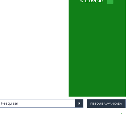
€ 1.155,00
PESQUISA AVANÇADA
Bonsai cotoneaster 8 anos -
1538
€ 55,00