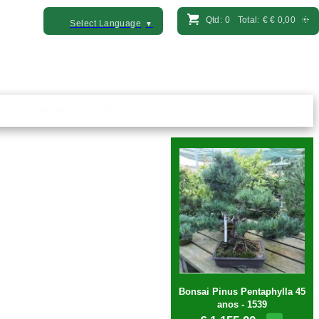
Qtd:
0
Total:
€
€ 0,00
Select Language
▼
Vasos
Kits
Bonsai Pinus Pentaphylla 45
anos - 1539