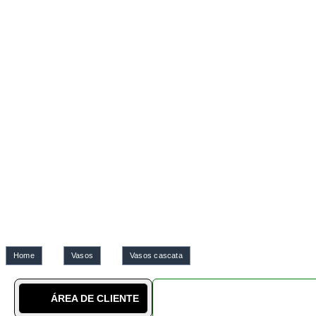
Home
Vasos
Vasos cascata
ÁREA DE CLIENTE
963 907 899
SABER MAIS
SOBRE NÓS