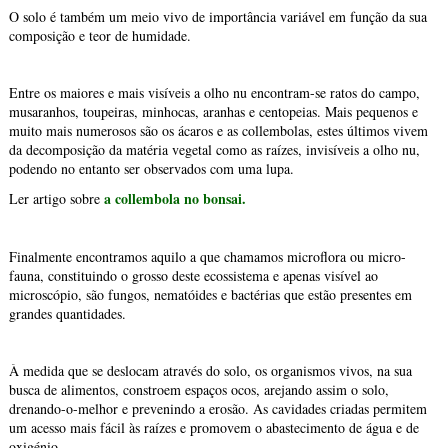
O solo é também um meio vivo de importância variável em função da sua
composição e teor de humidade.
Entre os maiores e mais visíveis a olho nu encontram-se ratos do campo,
musaranhos, toupeiras, minhocas, aranhas e centopeias. Mais pequenos e
muito mais numerosos são os ácaros e as collembolas, estes últimos vivem
da decomposição da matéria vegetal como as raízes, invisíveis a olho nu,
podendo no entanto ser observados com uma lupa.
a collembola no bonsai.
Ler artigo sobre
Finalmente encontramos aquilo a que chamamos microflora ou micro-
fauna, constituindo o grosso deste ecossistema e apenas visível ao
microscópio, são fungos, nematóides e bactérias que estão presentes em
grandes quantidades.
À medida que se deslocam através do solo, os organismos vivos, na sua
busca de alimentos, constroem espaços ocos, arejando assim o solo,
drenando-o-melhor e prevenindo a erosão. As cavidades criadas permitem
um acesso mais fácil às raízes e promovem o abastecimento de água e de
oxigénio.