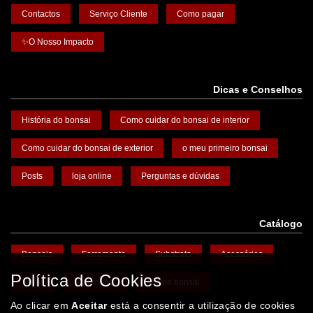
Contactos
Serviço Cliente
Como pagar
✨O Nosso Impacto
Dicas e Conselhos
História do bonsai
Como cuidar do bonsai de interior
Como cuidar do bonsai de exterior
o meu primeiro bonsai
Posts
loja online
Perguntas e dúvidas
Catálogo
Bonsais
Ferramenta
Substrato
Acessórios
Política de Cookies
Vasos
Promoções
Arame bonsai
Ao clicar em
Aceitar
está a consentir a utilização de cookies