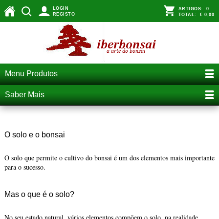
LOGIN
ARTIGOS:
0
REGISTO
TOTAL:
€ 0,00
Menu Produtos
Saber Mais
solo e o bonsai
O solo e o bonsai
O solo que permite o cultivo do bonsai é um dos elementos mais importante
para o sucesso.
Mas o que é o solo?
No seu estado natural, vários elementos compõem o solo, na realidade