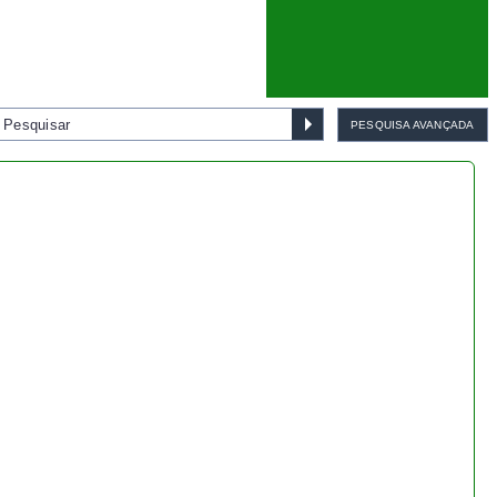
Portugal 
 a enviar bonsai em 
e estrangeiro. 
a, nossa  caixa Premium e pode viajar sem qualquer problema. 
Sobre Nós
erca da nossa empresa em "
"
.
Bonsai cotoneaster 8 anos -
1538
€ 55,00
ário de compra, finalizando o seu pedido escolhendo o meio de 