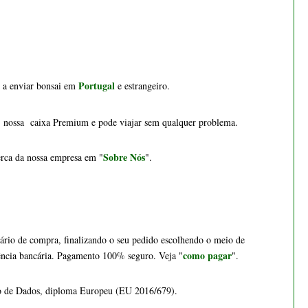
como pagar
ência bancária. Pagamento 100% seguro. 
Veja "
".
ção de Dados, diploma Europeu (EU 2016/679). 
Bonsai cotoneaster 8 anos -
1537
€ 55,00