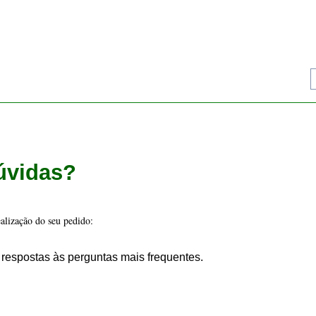
respostas às perguntas mais frequentes.
rodução e criação de 
bonsai 
com uma larga experiência e com mais de 25 anos
oda a segurança, o bonsai é acondicionado e fixo com cinta numa caixa própri
igo de Passaporte Fitossanitário nº 02-3997 da DGAV. Por favor, saiba mais ac
i.pt 
basta escolher os produtos desejados e preencher os dados no nosso formul