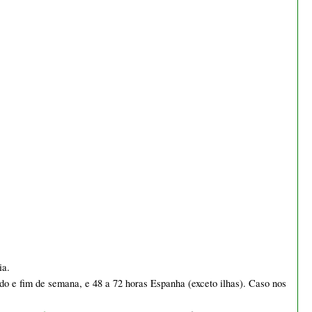
a. 
ado e fim de semana, e 48 a 72 horas Espanha (exceto ilhas). Caso nos 
erviços 
info@iberbonsai.pt
 para obter mais informações. Saiba mais 
romoção, produtos com descontos em quantidade e encomendas com 
Bonsai cotoneaster 8 anos -
 efeito. 
1536
€ 55,00