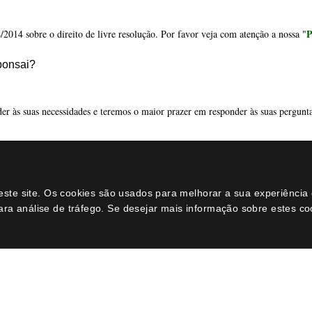
Dicas e Conselhos
Catálogo
neste site. Os cookies são usados para melhorar a sua experiênci
História do bonsai
Bonsais
ara análise de tráfego. Se desejar mais informação sobre estes c
Como cuidar do bonsai de interior
Ferramenta
Como cuidar do bonsai de exterior
Substrato
o meu primeiro bonsai
Acessórios
Posts
Vasos
loja online
Promoções
Perguntas e dúvidas
Arame bonsa