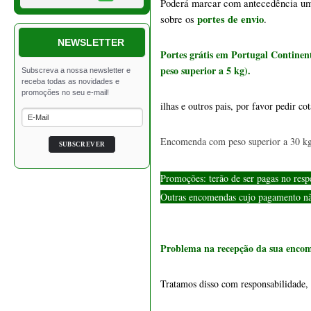
Problema na recepção da sua enco
Tratamos disso com responsabilidade, 
Na iberbonsai.pt
cumprimos com o Decreto de lei nº 24/
1548 - Vaso retangular 24
cm
Perguntas ou Dúvidas na iber
€ 32,00
Estamos sempre disponíveis para atend
Saiba mais sobre o bonsai: 
A Arte
 do bon
sai
A Localização do bonsai 
Como cuidar do bonsai de interior 