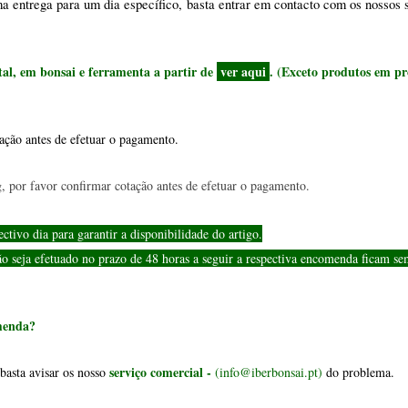
menda?
serviço comercial - 
basta avisar os nosso 
(info@iberbonsai.pt) 
do problema.
P
2014 sobre o direito de livre resolução. Por favor veja com atenção a nossa "
bonsai?
er às suas necessidades e teremos o maior prazer em responder às suas pergunta