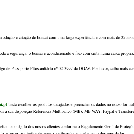
mos à sua disposição Referência Multibanco (MB), MB WAY, Paypal e Transfer
speitamos o sigilo dos nossos clientes conforme o Regulamento Geral de Prote
, exercer os direitos de acesso, retificação, cancelamento dos seus dados. 
olítica de privacidade e Condições de venda
" antes de finalizar a sua compra.
Livro de reclamações online
 clientes o "
"
.
lações para recolher os artigos adicionados ao seu carrinho de compras.
clique aqui
a nossa loja ou os nossos horários de atendimento
.
na sua morada ou outra.
comenda a chegar?