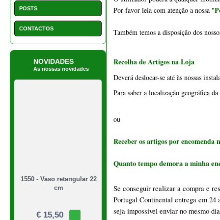
1550 - Vaso retangular 22
Se conseguir realizar a compra e re
cm
Portugal Continental entrega em 24 a
seja impossível enviar no mesmo dia,
€ 15,50
Poderá marcar com antecedência uma
portes de envio
sobre os 
.
NEWSLETTER
Portes grátis em Portugal Continent
peso superior a 5 kg).
ilhas e outros pais, por favor pedir c
Encomenda com peso superior a 30 kg,
1549 - Vaso quadrado 21
cm
Promoções: terão de ser pagas no respe
Outras encomendas cujo pagamento não 
€ 39,50