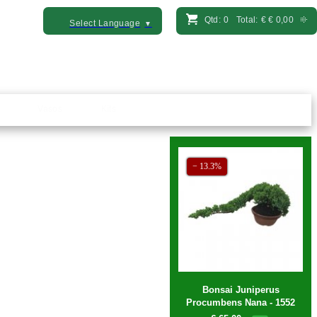
Qtd:
0
Total:
€
€ 0,00
Select Language
▼
Vasos
Kits
− 13.3%
Bonsai Juniperus
Procumbens Nana - 1552