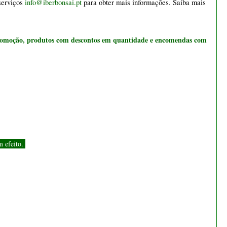
olítica de satisfação do Cliente
".
s. Contacte-nos 
info@iberbonsai.pt
.
Bonsai Fagus Sylvatica 4
anos - 1554
€ 24,50