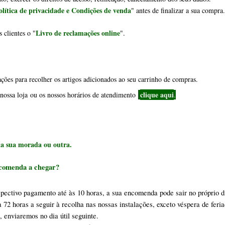
spectivo pagamento até às 10 horas, a sua encomenda pode sair no próprio di
 72 horas a seguir à recolha nas nossas instalações, exceto véspera de feri
 enviaremos no dia útil seguinte. 
 entrega para um dia específico, basta entrar em contacto com os nossos s
al, em bonsai e ferramenta a partir de 
 ver aqui 
. (Exceto produtos em p
otação antes de efetuar o pagamento.
 por favor confirmar cotação antes de efetuar o pagamento.
ctivo dia para garantir a disponibilidade do artigo.
seja efetuado no prazo de 48 horas a seguir a respectiva encomenda ficam sem