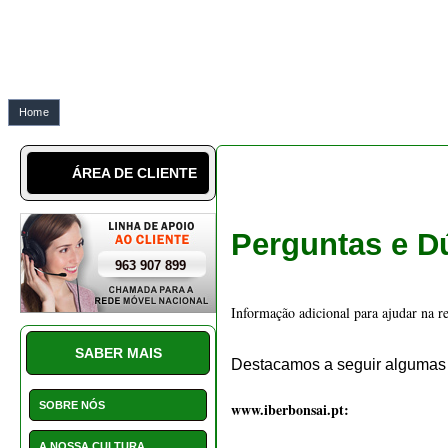
SABER MAIS
Destacamos a seguir algumas 
SOBRE NÓS
www.iberbonsai.pt: 
A NOSSA CULTURA
LÉXICO
Quem somos?
BLOG DO BONSAI geral
BLOG DO BONSAI técnico
Somos uma empresa especializada na p
DICAS SOBRE BONSAIS
Segurança no envio
:
enviamos
 com t
INSTALAÇÕES
Todos os nossos bonsais viajam ao abr
PERGUNTAS E DÚVIDAS
SERVIÇO CLIENTE E
Como posso comprar?
AVALIAÇÕES
PROMOÇÕES
https://www.iberbonsa
No nosso site 