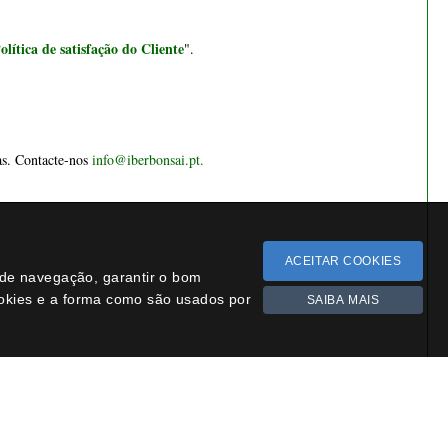
Siga-nos
ACEITAR COOKIES
a de navegação, garantir o bom
Facebook
ookies e a forma como são usados por
SAIBA MAIS
Instagram
YouTube
Novidades
Léxico
Missão Floresta
i