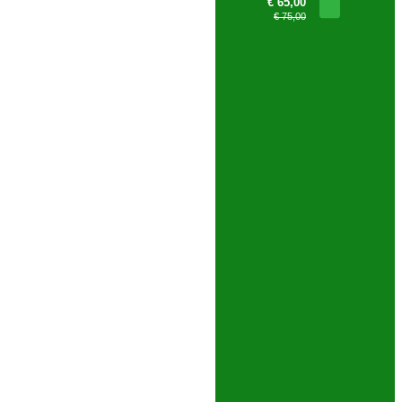
€ 65,00
€ 75,00
PESQUISA AVANÇADA
Bonsai Pinus Pentaphylla 45
anos - 1539
€ 1.155,00