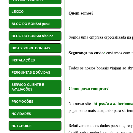
pagamento mais adequado para si, te
NOVIDADES
Relativamente aos dados pessoais, re
HOTCHOICE
O utilizador poderá a qualquer momento
P
POSTS
Por favor leia com atenção a nossa "
CONTACTOS
Também temos a disposição dos nossos
Recolha de Artigos na Loja
NOVIDADES
As nossas novidades
Deverá deslocar-se até às nossas insta
Para saber a localização geográfica d
ou
Receber os artigos por encomenda 
Quanto tempo demora a minha en