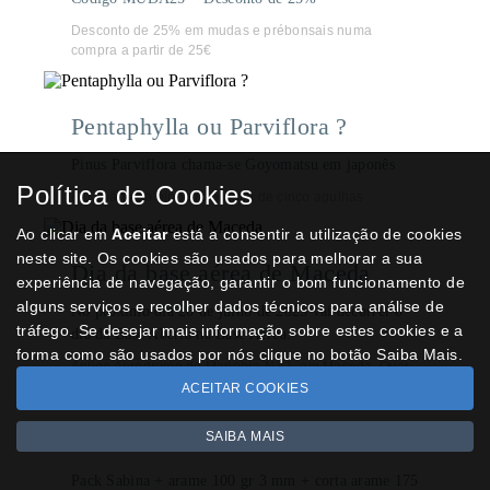
Desconto de 25% em mudas e prébonsais numa
compra a partir de 25€
Pentaphylla ou Parviflora ?
Pinus Parviflora chama-se Goyomatsu em japonês
Política de Cookies
É o chamado pinheiro branco de cinco agulhas
Ao clicar em
Aceitar
está a consentir a utilização de cookies
neste site. Os cookies são usados para melhorar a sua
Dia da base aérea de Maceda
experiência de navegação, garantir o bom funcionamento de
alguns serviços e recolher dados técnicos para análise de
No próximo dia 20 de julho de 2025 vai decorrer o
tráfego. Se desejar mais informação sobre estes cookies e a
dia da Base Aberta na Base Aérea.
forma como são usados por nós clique no botão Saiba Mais.
Antigo Aeródromo de Manobra N.º 1, em Maceda, Ovar
ACEITAR COOKIES
Pack Sabina
SAIBA MAIS
Pack Sabina + arame 100 gr 3 mm + corta arame 175