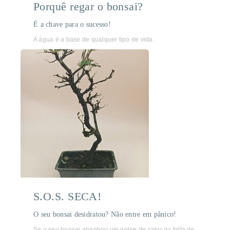
Porquê regar o bonsai?
É a chave para o sucesso!
A água é a base de qualquer tipo de vida.
S.O.S. SECA!
O seu bonsai desidratou? Não entre em pânico!
Se o seu bonsai apanhou um golpe de calor ou falta de