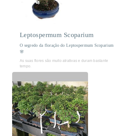
Leptospermum Scoparium
O segredo da floração do Leptospermum Scoparium
🌸
As suas flores são muito atrativas e duram bastante
tempo.