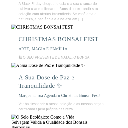
A Black Friday chegou, e esta é a sua chance de
cultivar a arte milenar do Bonsai ou expandir sua
coleção com ofertas imperdíveis! Se você ama a
natureza, a paciência e a beleza em [...]
CHRISTMAS BONSAI FEST
ARTE, MAGIA E FAMÍLIA
🛍️ O SEU PRESENTE DE NATAL, O BONSAI
A Sua Dose de Paz e
Tranquilidade ✨
Marque na sua Agenda o Christmas Bonsai Fest!
Venha descobrir a nossa coleção e as nossas peças
certificadas pela própria natureza.