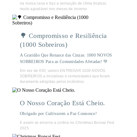
na nossa casa e traz a sensação de clima tropical,
muito agradável nos meses de inverno.
🌳 Compromisso e Resiliência
(1000 Sobreiros)
A Gratidão Que Renasce das Cinzas: 1000 NOVOS
SOBREIROS Para as Comunidades Afetadas! 💚
Em vez de 450, vamos ENTREGAR 1000 NOVOS
SOBREIROS a iniciativas e comunidades que foram
duramente atingidas pelos incêndios.
O Nosso Coração Está Cheio.
Obrigado por Cultivarem a Paz Connosco!
E assim se encerra a cortina no Christmas Bonsai Fest
2025.