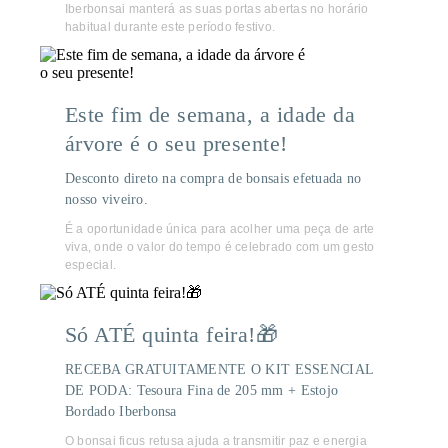
Iberbonsai manterá as suas portas abertas no horário
habitual durante este período festivo.
Este fim de semana, a idade da
árvore é o seu presente!
Desconto direto na compra de bonsais efetuada no
nosso viveiro.
É a oportunidade única para acolher uma peça de arte
viva, onde o valor do tempo é celebrado com um gesto
especial.
Só ATÉ quinta feira!🎁
RECEBA GRATUITAMENTE O KIT ESSENCIAL
DE PODA: Tesoura Fina de 205 mm + Estojo
Bordado Iberbonsa
O bonsai ficus retusa ajuda a transmitir paz e energia