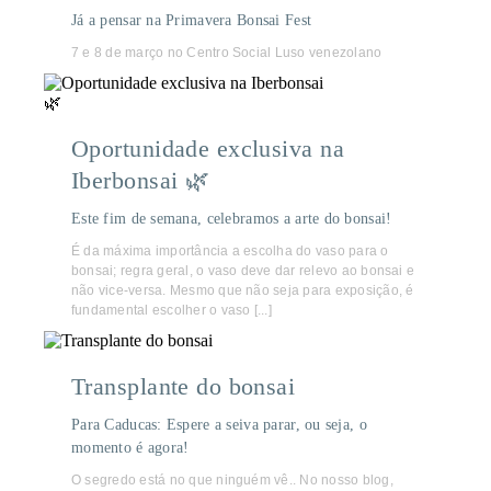
Já a pensar na Primavera Bonsai Fest
7 e 8 de março no Centro Social Luso venezolano
Oportunidade exclusiva na
Iberbonsai 🌿
Este fim de semana, celebramos a arte do bonsai!
É da máxima importância a escolha do vaso para o
bonsai; regra geral, o vaso deve dar relevo ao bonsai e
não vice-versa. Mesmo que não seja para exposição, é
fundamental escolher o vaso [...]
Transplante do bonsai
Para Caducas: Espere a seiva parar, ou seja, o
momento é agora!
O segredo está no que ninguém vê.. No nosso blog,