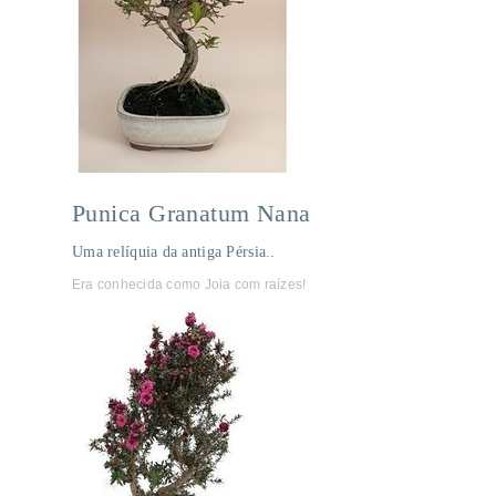
Punica Granatum Nana
Uma relíquia da antiga Pérsia..
Era conhecida como Joia com raízes!