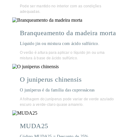
Pode ser mantido no interior com as condições
adequadas.
Branqueamento da madeira morta
Líquido jin ou mistura com ácido sulfúrico.
O verão é altura para aplicar o líquido jin ou uma
mistura à base de ácido sulfúrico.
O juniperus chinensis
O juníperus é da família das cupressáceas
A folhagem do juníperus pode variar de verde azulado
escuro a verde-claro quase amarelo.
MUDA25
Código MUDA25 = Desconto de 25%