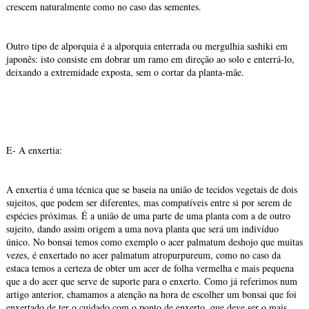
crescem naturalmente como no caso das sementes.
Outro tipo de alporquia é a alporquia enterrada ou mergulhia sashiki em
japonês: isto consiste em dobrar um ramo em direção ao solo e enterrá-lo,
deixando a extremidade exposta, sem o cortar da planta-mãe.
E- A enxertia:
A enxertia é uma técnica que se baseia na união de tecidos vegetais de dois
sujeitos, que podem ser diferentes, mas compatíveis entre si por serem de
espécies próximas. É a união de uma parte de uma planta com a de outro
sujeito, dando assim origem a uma nova planta que será um indivíduo
único. No bonsai temos como exemplo o acer palmatum deshojo que muitas
vezes, é enxertado no acer palmatum atropurpureum, como no caso da
estaca temos a certeza de obter um acer de folha vermelha e mais pequena
que a do acer que serve de suporte para o enxerto. Como já referimos num
artigo anterior, chamamos a atenção na hora de escolher um bonsai que foi
enxertado de ter o cuidado com o ponto de enxerto, que deve ser o mais