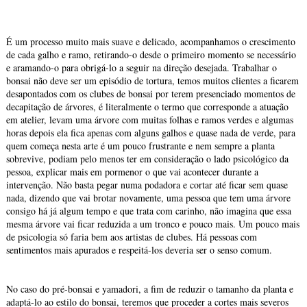
É um processo muito mais suave e delicado, acompanhamos o crescimento
de cada galho e ramo, retirando-o desde o primeiro momento se necessário
e aramando-o para obrigá-lo a seguir na direção desejada. Trabalhar o
bonsai não deve ser um episódio de tortura, temos muitos clientes a ficarem
desapontados com os clubes de bonsai por terem presenciado momentos de
decapitação de árvores, é literalmente o termo que corresponde a atuação
em atelier, levam uma árvore com muitas folhas e ramos verdes e algumas
horas depois ela fica apenas com alguns galhos e quase nada de verde, para
quem começa nesta arte é um pouco frustrante e nem sempre a planta
sobrevive, podiam pelo menos ter em consideração o lado psicológico da
pessoa, explicar mais em pormenor o que vai acontecer durante a
intervenção. Não basta pegar numa podadora e cortar até ficar sem quase
nada, dizendo que vai brotar novamente, uma pessoa que tem uma árvore
consigo há já algum tempo e que trata com carinho, não imagina que essa
mesma árvore vai ficar reduzida a um tronco e pouco mais. Um pouco mais
de psicologia só faria bem aos artistas de clubes. Há pessoas com
sentimentos mais apurados e respeitá-los deveria ser o senso comum.
No caso do pré-bonsai e yamadori, a fim de reduzir o tamanho da planta e
adaptá-lo ao estilo do bonsai, teremos que proceder a cortes mais severos