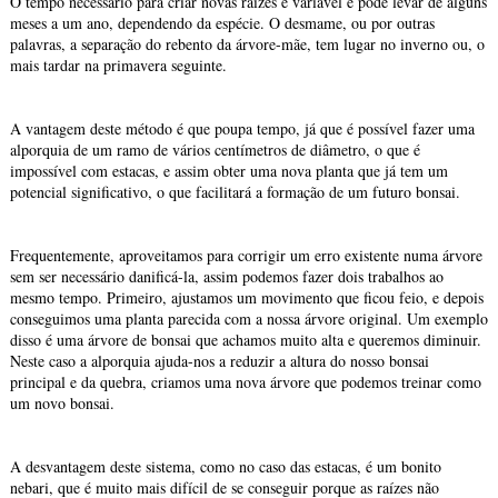
O tempo necessário para criar novas raízes é variável e pode levar de alguns
meses a um ano, dependendo da espécie. O desmame, ou por outras
palavras, a separação do rebento da árvore-mãe, tem lugar no inverno ou, o
mais tardar na primavera seguinte.
A vantagem deste método é que poupa tempo, já que é possível fazer uma
alporquia de um ramo de vários centímetros de diâmetro, o que é
impossível com estacas, e assim obter uma nova planta que já tem um
potencial significativo, o que facilitará a formação de um futuro bonsai.
Frequentemente, aproveitamos para corrigir um erro existente numa árvore
sem ser necessário danificá-la, assim podemos fazer dois trabalhos ao
mesmo tempo. Primeiro, ajustamos um movimento que ficou feio, e depois
conseguimos uma planta parecida com a nossa árvore original. Um exemplo
disso é uma árvore de bonsai que achamos muito alta e queremos diminuir.
Neste caso a alporquia ajuda-nos a reduzir a altura do nosso bonsai
principal e da quebra, criamos uma nova árvore que podemos treinar como
um novo bonsai.
A desvantagem deste sistema, como no caso das estacas, é um bonito
nebari, que é muito mais difícil de se conseguir porque as raízes não