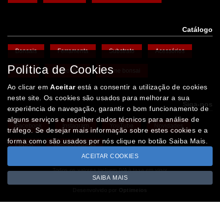
Catálogo
Bonsais
Ferramenta
Substrato
Acessórios
Política de Cookies
Vasos
Promoções
Arame bonsai
Ao clicar em
Aceitar
está a consentir a utilização de cookies
neste site. Os cookies são usados para melhorar a sua
Siga-nos
experiência de navegação, garantir o bom funcionamento de
alguns serviços e recolher dados técnicos para análise de
Facebook
Instagram
YouTube
Novidades
tráfego. Se desejar mais informação sobre estes cookies e a
forma como são usados por nós clique no botão Saiba Mais.
Léxico
Missão Floresta
ACEITAR COOKIES
Todos os valores incluem IVA à taxa em vigor
SAIBA MAIS
Copyright © IBERBONSAI.pt 2026
Desenvolvido por
Optimeios
SITES DESTACADOS NA FUNCIONALIDADE RIO