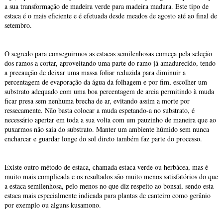
a sua transformação de madeira verde para madeira madura. Este tipo de
estaca é o mais eficiente e é efetuada desde meados de agosto até ao final de
setembro.
O segredo para conseguirmos as estacas semilenhosas começa pela seleção
dos ramos a cortar, aproveitando uma parte do ramo já amadurecido, tendo
a precaução de deixar uma massa foliar reduzida para diminuir a
percentagem de evaporação da água da folhagem e por fim, escolher um
substrato adequado com uma boa percentagem de areia permitindo à muda
ficar presa sem nenhuma brecha de ar, evitando assim a morte por
ressecamente. Não basta colocar a muda espetando-a no substrato, é
necessário apertar em toda a sua volta com um pauzinho de maneira que ao
puxarmos não saia do substrato. Manter um ambiente húmido sem nunca
encharcar e guardar longe do sol direto também faz parte do processo.
Existe outro método de estaca, chamada estaca verde ou herbácea, mas é
muito mais complicada e os resultados são muito menos satisfatórios do que
a estaca semilenhosa, pelo menos no que diz respeito ao bonsai, sendo esta
estaca mais especialmente indicada para plantas de canteiro como gerânio
por exemplo ou alguns kusamono.