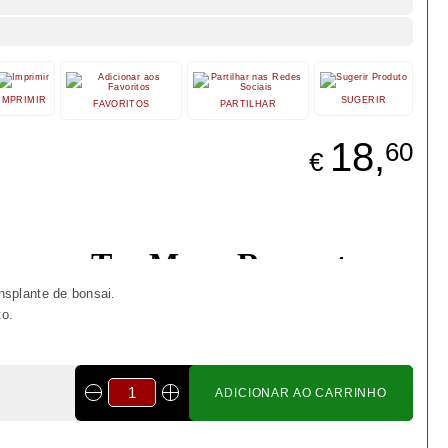
Bonsai Fagus Sylvatica 4
anos - 1554
€ 24,50