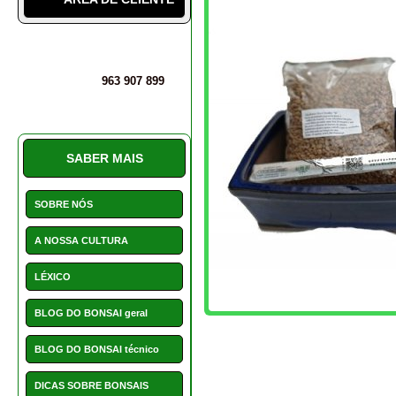
MAIS INFORMAÇÕES
PERGUNTAS E DÚVIDAS
O transplante do bonsai
SERVIÇO CLIENTE E
AVALIAÇÕES
PROMOÇÕES
NOVIDADES
HOTCHOICE
POSTS
CONTACTOS
NOVIDADES
As nossas novidades