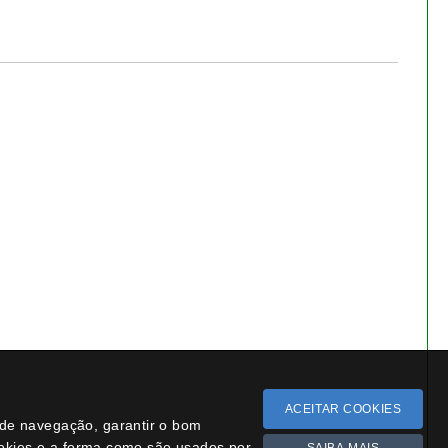
− 13.3%
Bonsai Juniperus
Procumbens Nana - 1552
€ 65,00
€ 75,00
ACEITAR COOKIES
a de navegação, garantir o bom
ookies e a forma como são usados por