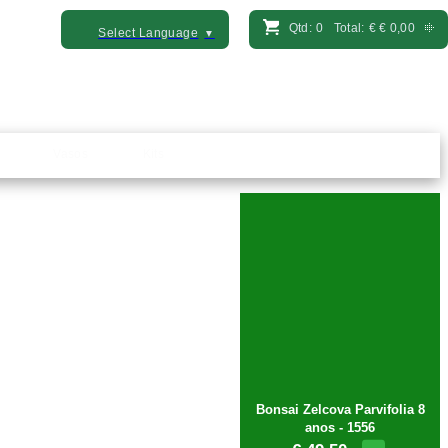
Qtd:
0
Total:
€
€ 0,00
Select Language
▼
Vasos
Kits
Bonsai Zelcova Parvifolia 8
anos - 1556