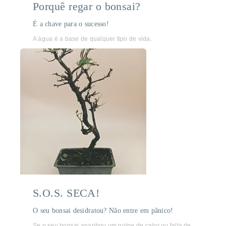
Porquê regar o bonsai?
É a chave para o sucesso!
A água é a base de qualquer tipo de vida.
S.O.S. SECA!
O seu bonsai desidratou? Não entre em pânico!
Se o seu bonsai apanhou um golpe de calor ou falta de