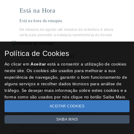
Está na Hora
Está na hora da estaquia.
De meados de agosto até meados de setembro é altura
certa para proceder a estaquia semilenhosa do bonsai.
Política de Cookies
Pimenta de Sichuan
Ao clicar em
Aceitar
está a consentir a utilização de cookies
Folha, pequena e recortada.
neste site. Os cookies são usados para melhorar a sua
Pode ser mantido no interior com as condições
experiência de navegação, garantir o bom funcionamento de
adequadas.
alguns serviços e recolher dados técnicos para análise de
tráfego. Se desejar mais informação sobre estes cookies e a
forma como são usados por nós clique no botão Saiba Mais.
Branqueamento da madeira morta
ACEITAR COOKIES
Líquido jin ou mistura com ácido sulfúrico.
SAIBA MAIS
O verão é altura para aplicar o líquido jin ou uma
mistura à base de ácido sulfúrico.