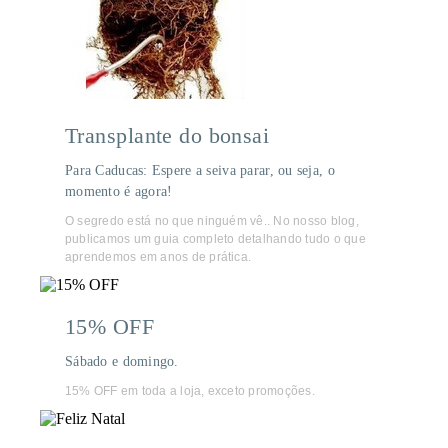
Transplante do bonsai
Para Caducas: Espere a seiva parar, ou seja, o
momento é agora!
O segredo está no que ninguém vê.. No nosso blog,
publicamos um guia completo detalhando tudo o que
aprendemos em anos de prática.
15% OFF
Sábado e domingo.
15% OFF em toda a loja, exceto promoções.