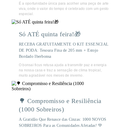
É a oportunidade única para acolher uma peça de arte
viva, onde o valor do tempo é celebrado com um gesto
especial.
Só ATÉ quinta feira!🎁
RECEBA GRATUITAMENTE O KIT ESSENCIAL
DE PODA: Tesoura Fina de 205 mm + Estojo
Bordado Iberbonsa
O bonsai ficus retusa ajuda a transmitir paz e energia
na nossa casa e traz a sensação de clima tropical,
muito agradável nos meses de inverno.
🌳 Compromisso e Resiliência
(1000 Sobreiros)
A Gratidão Que Renasce das Cinzas: 1000 NOVOS
SOBREIROS Para as Comunidades Afetadas! 💚