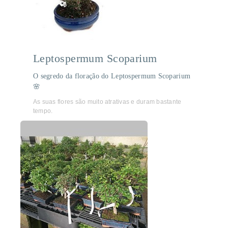
Leptospermum Scoparium
O segredo da floração do Leptospermum Scoparium
🌸
As suas flores são muito atrativas e duram bastante
tempo.