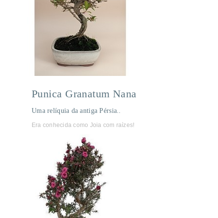
Punica Granatum Nana
Uma relíquia da antiga Pérsia..
Era conhecida como Joia com raízes!