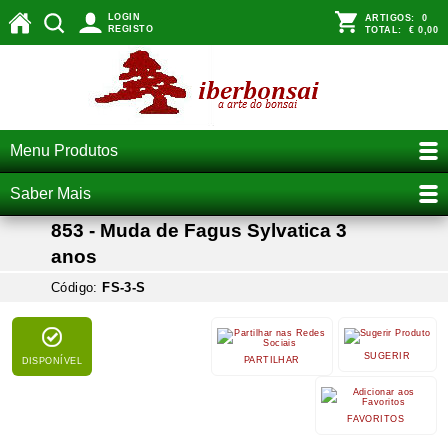
LOGIN
ARTIGOS:
0
REGISTO
TOTAL:
€ 0,00
Menu Produtos
Saber Mais
853 - Muda de Fagus Sylvatica 3
anos
Código:
FS-3-S
SUGERIR
PARTILHAR
DISPONÍVEL
FAVORITOS