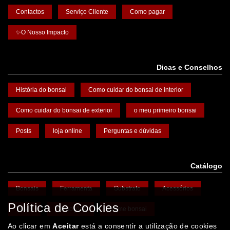
Contactos
Serviço Cliente
Como pagar
✨O Nosso Impacto
Dicas e Conselhos
História do bonsai
Como cuidar do bonsai de interior
Como cuidar do bonsai de exterior
o meu primeiro bonsai
Posts
loja online
Perguntas e dúvidas
Catálogo
Bonsais
Ferramenta
Substrato
Acessórios
Política de Cookies
Vasos
Promoções
Arame bonsai
Ao clicar em
Aceitar
está a consentir a utilização de cookies