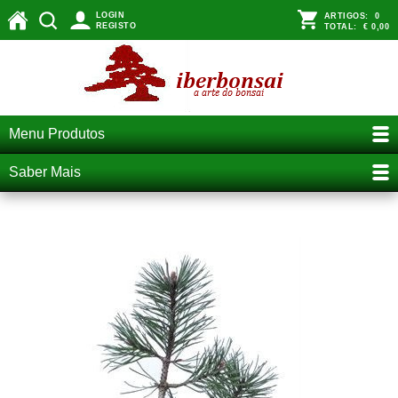
LOGIN
ARTIGOS:
0
REGISTO
TOTAL:
€ 0,00
Menu Produtos
Saber Mais
Pinus e a rebentação