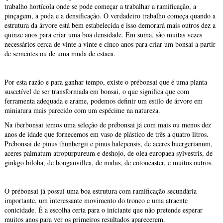
trabalho hortícola onde se pode começar a trabalhar a ramificação, a
pinçagem, a poda e a densificação. O verdadeiro trabalho começa quando a
estrutura da árvore está bem estabelecida e isso demorará mais outros dez a
quinze anos para criar uma boa densidade. Em suma, são muitas vezes
necessários cerca de vinte a vinte e cinco anos para criar um bonsai a partir
de sementes ou de uma muda de estaca.
Por esta razão e para ganhar tempo, existe o prébonsai que é uma planta
suscetível de ser transformada em bonsai, o que significa que com
ferramenta adequada e arame, podemos definir um estilo de árvore em
miniatura mais parecido com um espécime na natureza.
Na iberbonsai temos uma seleção de prébonsai já com mais ou menos dez
anos de idade que fornecemos em vaso de plástico de três a quatro litros.
Prébonsai de pinus thunbergii e pinus halepensis, de aceres buergerianum,
aceres palmatum atropurpureum e deshojo, de olea europaea sylvestris, de
ginkgo biloba, de bouganvillea, de malus, de cotoneaster, e muitos outros.
O prébonsai já possui uma boa estrutura com ramificação secundária
importante, um interessante movimento do tronco e uma atraente
conicidade. É a escolha certa para o iniciante que não pretende esperar
muitos anos para ver os primeiros resultados aparecerem.