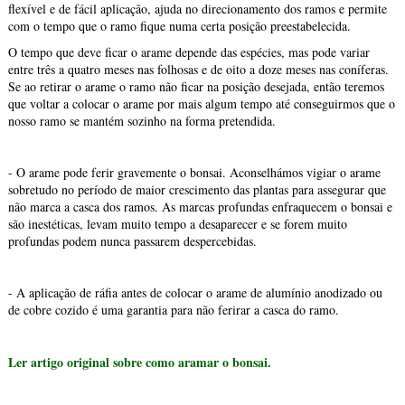
flexível e de fácil aplicação, ajuda no direcionamento dos ramos e permite
com o tempo que o ramo fique numa certa posição preestabelecida.
O tempo que deve ficar o arame depende das espécies, mas pode variar
entre três a quatro meses nas folhosas e de oito a doze meses nas coníferas.
Se ao retirar o arame o ramo não ficar na posição desejada, então teremos
que voltar a colocar o arame por mais algum tempo até conseguirmos que o
nosso ramo se mantém sozinho na forma pretendida.
- O arame pode ferir gravemente o bonsai. Aconselhámos vigiar o arame
sobretudo no período de maior crescimento das plantas para assegurar que
não marca a casca dos ramos. As marcas profundas enfraquecem o bonsai e
são inestéticas, levam muito tempo a desaparecer e se forem muito
profundas podem nunca passarem despercebidas.
- A aplicação de ráfia antes de colocar o arame de alumínio anodizado ou
de cobre cozido é uma garantia para não ferirar a casca do ramo.
Ler artigo original sobre como aramar o bonsai.