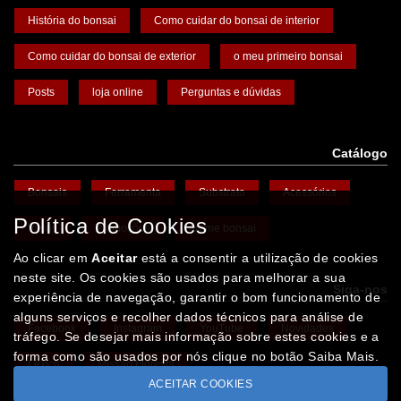
História do bonsai
Como cuidar do bonsai de interior
Como cuidar do bonsai de exterior
o meu primeiro bonsai
Posts
loja online
Perguntas e dúvidas
Catálogo
Bonsais
Ferramenta
Substrato
Acessórios
Política de Cookies
Vasos
Promoções
Arame bonsai
Ao clicar em
Aceitar
está a consentir a utilização de cookies
neste site. Os cookies são usados para melhorar a sua
Siga-nos
experiência de navegação, garantir o bom funcionamento de
alguns serviços e recolher dados técnicos para análise de
Facebook
Instagram
YouTube
Novidades
tráfego. Se desejar mais informação sobre estes cookies e a
forma como são usados por nós clique no botão Saiba Mais.
Léxico
Missão Floresta
ACEITAR COOKIES