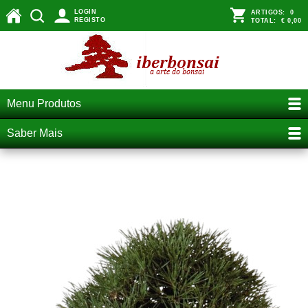
LOGIN
ARTIGOS:
0
REGISTO
TOTAL:
€ 0,00
Menu Produtos
Saber Mais
a poda de estruturação do bonsai