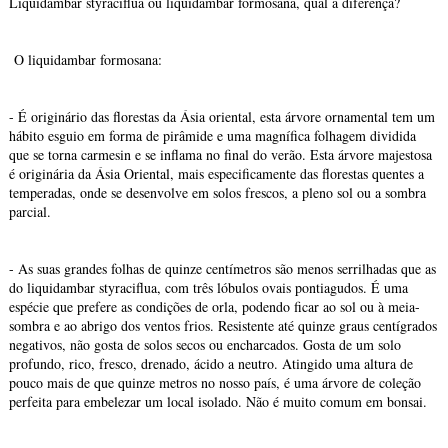
Liquidambar styraciflua ou liquidambar formosana, qual a diferença?
O liquidambar formosana:
- É originário das florestas da Ásia oriental, esta árvore ornamental tem um
hábito esguio em forma de pirâmide e uma magnífica folhagem dividida
que se torna carmesin e se inflama no final do verão. Esta árvore majestosa
é originária da Ásia Oriental, mais especificamente das florestas quentes a
temperadas, onde se desenvolve em solos frescos, a pleno sol ou a sombra
parcial.
- As suas grandes folhas de quinze centímetros são menos serrilhadas que as
do liquidambar styraciflua, com três lóbulos ovais pontiagudos. É uma
espécie que prefere as condições de orla, podendo ficar ao sol ou à meia-
sombra e ao abrigo dos ventos frios. Resistente até quinze graus centígrados
negativos, não gosta de solos secos ou encharcados. Gosta de um solo
profundo, rico, fresco, drenado, ácido a neutro. Atingido uma altura de
pouco mais de que quinze metros no nosso país, é uma árvore de coleção
perfeita para embelezar um local isolado. Não é muito comum em bonsai.