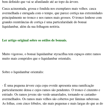
bem definido que vai se afunilando até ao topo da árvore.
Casca acinzentada, grossa e fendida nos exemplares mais velhos. casca
avermelhada e enrugada com o tempo, que parece cortiça nas extremidades
principalmente no tronco e nos ramos mais grossos. O tronco lenhoso com
grandes reentrâncias de cortiça é uma particularidade do bonsai
liquidambar, além da sua folhagem notória.
Ler artigo original sobre os estilos de bonsais.
Muito vigoroso, o bonsai liquidambar styraciflua tem espaços entre ramos
muito mais compridos que o liquidambar orientalis.
Sobre o liquidambar orientalis:
- É uma pequena árvore cuja copa ovoide apresenta uma ramificação
particularmente densa e cujos ramos são pendentes. O tronco é cinzento e
estriado. Os ramos jovens são verde-amarelados, tornando-se castanho-
avermelhados. Os ramos mais velhos são cobertos por lâminas suberosas.
As folhas, com cinco lóbulos, são mais pequenas e mais largas do que as do