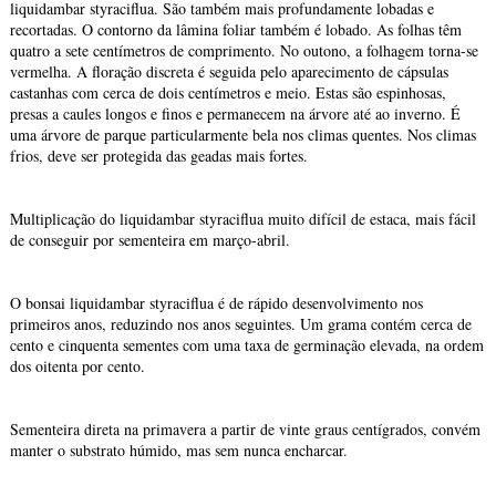
liquidambar styraciflua. São também mais profundamente lobadas e
recortadas. O contorno da lâmina foliar também é lobado. As folhas têm
quatro a sete centímetros de comprimento. No outono, a folhagem torna-se
vermelha. A floração discreta é seguida pelo aparecimento de cápsulas
castanhas com cerca de dois centímetros e meio. Estas são espinhosas,
presas a caules longos e finos e permanecem na árvore até ao inverno. É
uma árvore de parque particularmente bela nos climas quentes. Nos climas
frios, deve ser protegida das geadas mais fortes.
Multiplicação do liquidambar styraciflua muito difícil de estaca, mais fácil
de conseguir por sementeira em março-abril.
O bonsai liquidambar styraciflua é de rápido desenvolvimento nos
primeiros anos, reduzindo nos anos seguintes. Um grama contém cerca de
cento e cinquenta sementes com uma taxa de germinação elevada, na ordem
dos oitenta por cento.
Sementeira direta na primavera a partir de vinte graus centígrados, convém
manter o substrato húmido, mas sem nunca encharcar.