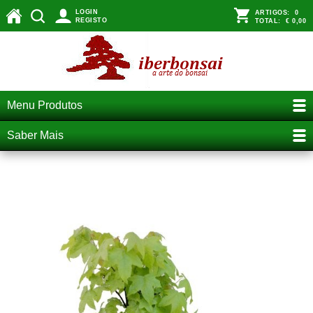
LOGIN
ARTIGOS:
0
REGISTO
TOTAL:
€ 0,00
Menu Produtos
Saber Mais
iberbonsai liquidambar styraciflua