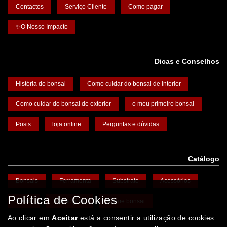
Contactos
Serviço Cliente
Como pagar
✨O Nosso Impacto
Dicas e Conselhos
História do bonsai
Como cuidar do bonsai de interior
Como cuidar do bonsai de exterior
o meu primeiro bonsai
Posts
loja online
Perguntas e dúvidas
Catálogo
Bonsais
Ferramenta
Substrato
Acessórios
Política de Cookies
Vasos
Promoções
Arame bonsai
Ao clicar em
Aceitar
está a consentir a utilização de cookies