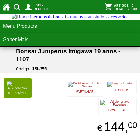
LOGIN
ARTIGOS:
0
REGISTO
TOTAL:
€ 0,00
Menu Produtos
Saber Mais
Bonsai Juniperus Itoïgawa 19 anos -
1107
Código:
JSI-355
SUGERIR
PARTILHAR
DISPONÍVEL
FAVORITOS
144,
00
€