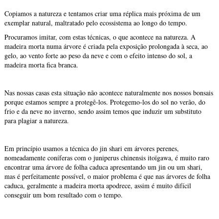
Copiamos a natureza e tentamos criar uma réplica mais próxima de um
exemplar natural, maltratado pelo ecossistema ao longo do tempo.
Procuramos imitar, com estas técnicas, o que acontece na natureza. A
madeira morta numa árvore é criada pela exposição prolongada à seca, ao
gelo, ao vento forte ao peso da neve e com o efeito intenso do sol, a
madeira morta fica branca.
Nas nossas casas esta situação não acontece naturalmente nos nossos bonsais
porque estamos sempre a protegê-los. Protegemo-los do sol no verão, do
frio e da neve no inverno, sendo assim temos que induzir um substituto
para plagiar a natureza.
Em princípio usamos a técnica do jin shari em árvores perenes,
nomeadamente coníferas com o juniperus chinensis itoïgawa, é muito raro
encontrar uma árvore de folha caduca apresentando um jin ou um shari,
mas é perfeitamente possível, o maior problema é que nas árvores de folha
caduca, geralmente a madeira morta apodrece, assim é muito difícil
conseguir um bom resultado com o tempo.