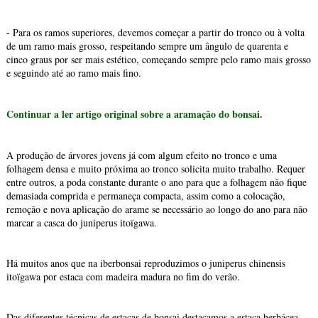
- Para os ramos superiores, devemos começar a partir do tronco ou à volta
de um ramo mais grosso, respeitando sempre um ângulo de quarenta e
cinco graus por ser mais estético, começando sempre pelo ramo mais grosso
e seguindo até ao ramo mais fino.
Continuar a ler artigo original sobre a aramação do bonsai.
A produção de árvores jovens já com algum efeito no tronco e uma
folhagem densa e muito próxima ao tronco solicita muito trabalho. Requer
entre outros, a poda constante durante o ano para que a folhagem não fique
demasiada comprida e permaneça compacta, assim como a colocação,
remoção e nova aplicação do arame se necessário ao longo do ano para não
marcar a casca do juniperus itoïgawa.
Há muitos anos que na iberbonsai reproduzimos o juniperus chinensis
itoïgawa por estaca com madeira madura no fim do verão.
Das diferentes técnicas de estacas de bonsai destacamos a estaca herbácea