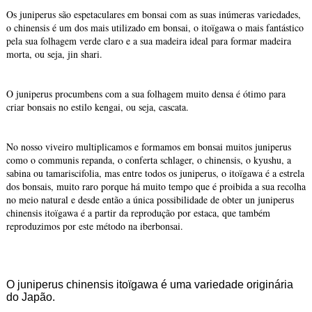
Os juniperus são espetaculares em bonsai com as suas inúmeras variedades,
o chinensis é um dos mais utilizado em bonsai, o itoïgawa o mais fantástico
pela sua folhagem verde claro e a sua madeira ideal para formar madeira
morta, ou seja, jin shari.
O juniperus procumbens com a sua folhagem muito densa é ótimo para
criar bonsais no estilo kengai, ou seja, cascata.
No nosso viveiro multiplicamos e formamos em bonsai muitos juniperus
como o communis repanda, o conferta schlager, o chinensis, o kyushu, a
sabina ou tamariscifolia, mas entre todos os juniperus, o itoïgawa é a estrela
dos bonsais, muito raro porque há muito tempo que é proibida a sua recolha
no meio natural e desde então a única possibilidade de obter un juniperus
chinensis itoïgawa é a partir da reprodução por estaca, que também
reproduzimos por este método na iberbonsai.
O juniperus chinensis itoïgawa é uma variedade originária
do Japão.