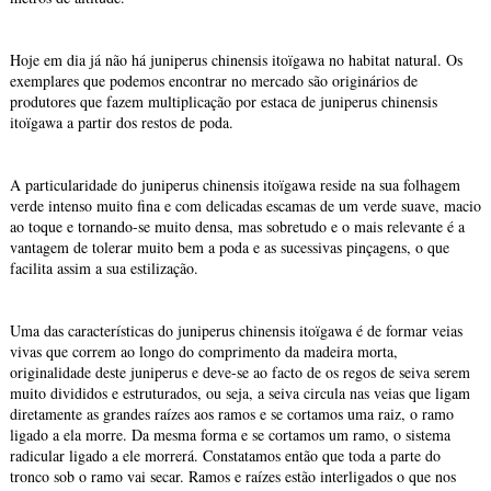
Hoje em dia já não há juniperus chinensis itoïgawa no habitat natural. Os
exemplares que podemos encontrar no mercado são originários de
produtores que fazem multiplicação por estaca de juniperus chinensis
itoïgawa a partir dos restos de poda.
A particularidade do juniperus chinensis itoïgawa reside na sua folhagem
verde intenso muito fina e com delicadas escamas de um verde suave, macio
ao toque e tornando-se muito densa, mas sobretudo e o mais relevante é a
vantagem de tolerar muito bem a poda e as sucessivas pinçagens, o que
facilita assim a sua estilização.
Uma das características do juniperus chinensis itoïgawa é de formar veias
vivas que correm ao longo do comprimento da madeira morta,
originalidade deste juniperus e deve-se ao facto de os regos de seiva serem
muito divididos e estruturados, ou seja, a seiva circula nas veias que ligam
diretamente as grandes raízes aos ramos e se cortamos uma raiz, o ramo
ligado a ela morre. Da mesma forma e se cortamos um ramo, o sistema
radicular ligado a ele morrerá. Constatamos então que toda a parte do
tronco sob o ramo vai secar. Ramos e raízes estão interligados o que nos