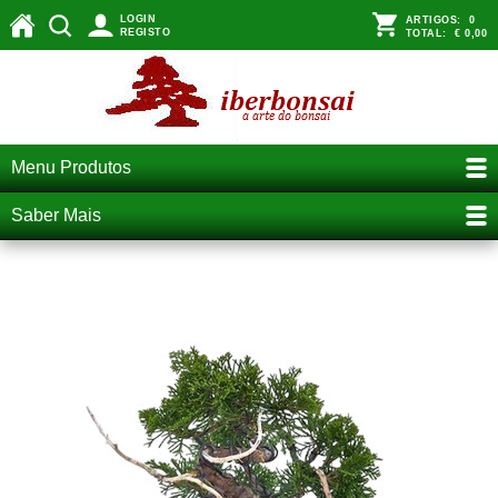
LOGIN
ARTIGOS:
0
REGISTO
TOTAL:
€ 0,00
Menu Produtos
Saber Mais
bonsai juniperus chinensis itoïgawa