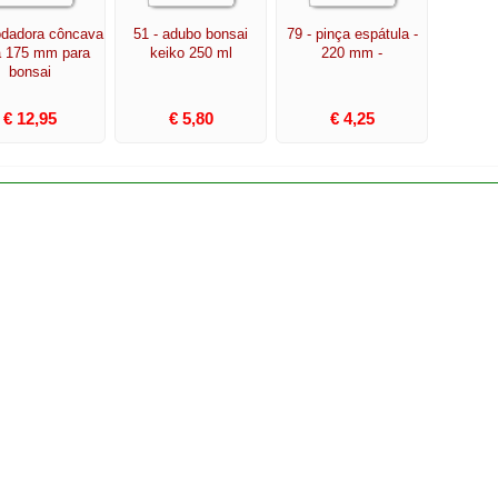
odadora côncava
51 - adubo bonsai
79 - pinça espátula -
a 175 mm para
keiko 250 ml
220 mm -
bonsai
€ 12,95
€ 5,80
€ 4,25