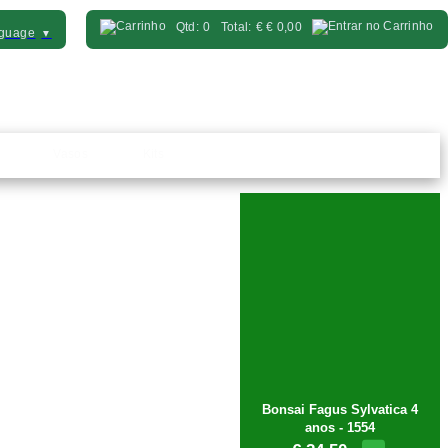
Qtd:
0
Total:
€
€ 0,00
nguage
▼
Vasos
Kits
Bonsai Fagus Sylvatica 4
anos - 1554