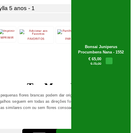
la 5 anos - 1
IMPRIMIR
SUGERIR
FAVORITOS
PARTILHAR
Bonsai Juniperus
12,
50
Procumbens Nana - 1552
€
€ 65,00
€ 75,00
s pequenas flores brancas podem dar origem a pequenos frutos.
 galhos seguem em todas as direções formando e abrindo-se como
icas similares com ou sem flores consoante a época do ano.