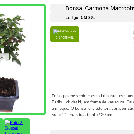
Bonsai Carmona Macrophyl
Código:
CM-201
DISPONÍVEL
om
Folha perene verde-escuro brilhante, as sua
Estilo Hokidashi, em forma de vassoura. Os
um leque. O bonsai enviado terá característ
Vaso 14 cm/ altura total +/-20 cm.