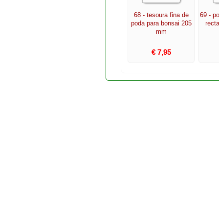
68 - tesoura fina de
69 - p
poda para bonsai 205
rect
mm
€ 7,95