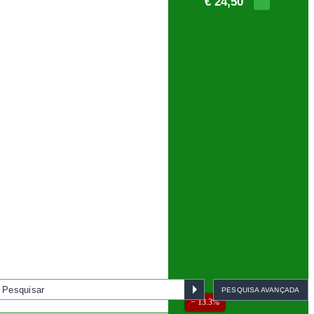
€ 24,50
PESQUISA AVANÇADA
− 13.3%