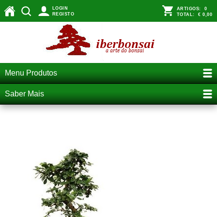
LOGIN
ARTIGOS:
0
REGISTO
TOTAL:
€ 0,00
Menu Produtos
Saber Mais
bonsai carmona