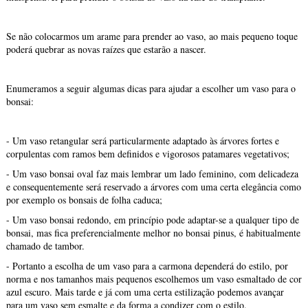
Se não colocarmos um arame para prender ao vaso, ao mais pequeno toque
poderá quebrar as novas raízes que estarão a nascer.
Enumeramos a seguir algumas dicas para ajudar a escolher um vaso para o
bonsai:
- Um vaso retangular será particularmente adaptado às árvores fortes e
corpulentas com ramos bem definidos e vigorosos patamares vegetativos;
- Um vaso bonsai oval faz mais lembrar um lado feminino, com delicadeza
e consequentemente será reservado a árvores com uma certa elegância como
por exemplo os bonsais de folha caduca;
- Um vaso bonsai redondo, em princípio pode adaptar-se a qualquer tipo de
bonsai, mas fica preferencialmente melhor no bonsai pinus, é habitualmente
chamado de tambor.
- Portanto a escolha de um vaso para a carmona dependerá do estilo, por
norma e nos tamanhos mais pequenos escolhemos um vaso esmaltado de cor
azul escuro. Mais tarde e já com uma certa estilização podemos avançar
para um vaso sem esmalte e da forma a condizer com o estilo.