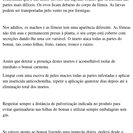
partes mais difíceis. Os ovos ficam debaixo do corpo da fêmea. As larvas
podem ser transportadas pelo vento ou por formigas.
Nos adultos, os machos e as fêmeas tem uma aparência diferente. As fêmeas
não têm asas e permanecem presas à planta, o seu corpo está coberto com
secreções dando-lhe uma cor variável. O inseto ataca todas as partes do
bonsai, tais como folhas, fruto, ramos, tronco e raízes.
Assim que detetar a presença destes insetos é aconselhável isolar de
imediato o bonsai carmona.
Limpar com uma escova de pelos macios todas as partes infestadas e aplicar
um inseticida anticochonilha, repetir a aplicação quatorze dias depois até à
eliminação total dos insetos.
Respeitar sempre a distância de pulverização indicada no produto para
evitar queimaduras nas folhas do bonsai e utilizar sempre embalagens sem
gás.
Se estiver atento ao bonsai fazendo uma inspeção diária, poderá desde o