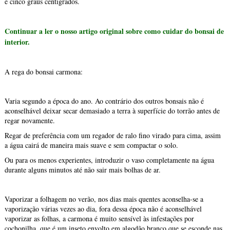
e cinco graus centígrados.
Continuar a ler o nosso artigo original sobre como cuidar do bonsai de
interior.
A rega do bonsai carmona:
Varia segundo a época do ano. Ao contrário dos outros bonsais não é
aconselhável deixar secar demasiado a terra à superfície do torrão antes de
regar novamente.
Regar de preferência com um regador de ralo fino virado para cima, assim
a água cairá de maneira mais suave e sem compactar o solo.
Ou para os menos experientes, introduzir o vaso completamente na água
durante alguns minutos até não sair mais bolhas de ar.
Vaporizar a folhagem no verão, nos dias mais quentes aconselha-se a
vaporização várias vezes ao dia, fora dessa época não é aconselhável
vaporizar as folhas, a carmona é muito sensível às infestações por
cochonilha, que é um inseto envolto em algodão branco que se esconde nas