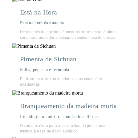
Está na Hora
Está na hora da estaquia.
De meados de agosto até meados de setembro é altura
certa para proceder a estaquia semilenhosa do bonsai.
Pimenta de Sichuan
Folha, pequena e recortada.
Pode ser mantido no interior com as condições
adequadas.
Branqueamento da madeira morta
Líquido jin ou mistura com ácido sulfúrico.
O verão é altura para aplicar o líquido jin ou uma
mistura à base de ácido sulfúrico.