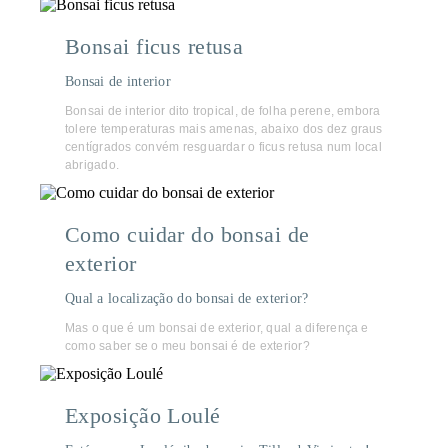
Bonsai ficus retusa
Bonsai de interior
Bonsai de interior dito tropical, de folha perene, embora
tolere temperaturas mais amenas, abaixo dos dez graus
centígrados convém resguardar o ficus retusa num local
abrigado.
Como cuidar do bonsai de
exterior
Qual a localização do bonsai de exterior?
Mas o que é um bonsai de exterior, qual a diferença e
como saber se o meu bonsai é de exterior?
Exposição Loulé