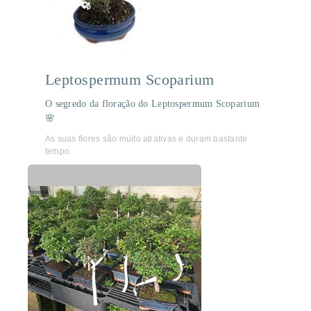
Leptospermum Scoparium
O segredo da floração do Leptospermum Scoparium
🌸
As suas flores são muito atrativas e duram bastante
tempo.