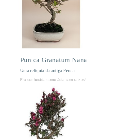
Punica Granatum Nana
Uma relíquia da antiga Pérsia..
Era conhecida como Joia com raízes!