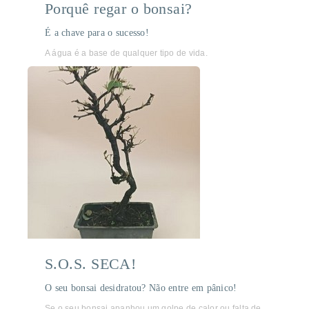
Porquê regar o bonsai?
É a chave para o sucesso!
A água é a base de qualquer tipo de vida.
S.O.S. SECA!
O seu bonsai desidratou? Não entre em pânico!
Se o seu bonsai apanhou um golpe de calor ou falta de