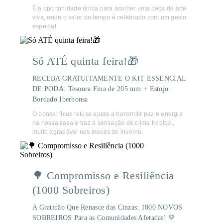
É a oportunidade única para acolher uma peça de arte
viva, onde o valor do tempo é celebrado com um gesto
especial.
Só ATÉ quinta feira!🎁
RECEBA GRATUITAMENTE O KIT ESSENCIAL
DE PODA: Tesoura Fina de 205 mm + Estojo
Bordado Iberbonsa
O bonsai ficus retusa ajuda a transmitir paz e energia
na nossa casa e traz a sensação de clima tropical,
muito agradável nos meses de inverno.
🌳 Compromisso e Resiliência
(1000 Sobreiros)
A Gratidão Que Renasce das Cinzas: 1000 NOVOS
SOBREIROS Para as Comunidades Afetadas! 💚