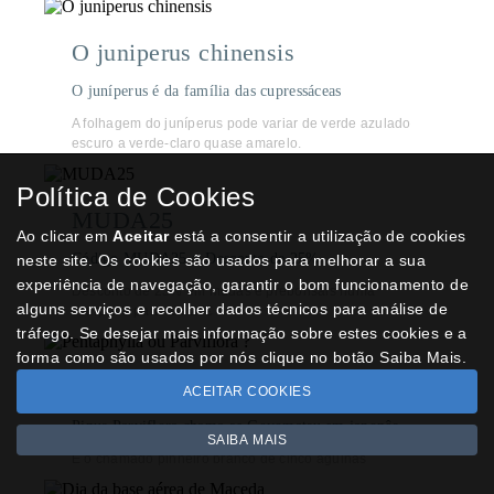
O juniperus chinensis
O juníperus é da família das cupressáceas
A folhagem do juníperus pode variar de verde azulado
escuro a verde-claro quase amarelo.
Política de Cookies
MUDA25
Ao clicar em
Aceitar
está a consentir a utilização de cookies
Código MUDA25 = Desconto de 25%
neste site. Os cookies são usados para melhorar a sua
experiência de navegação, garantir o bom funcionamento de
Desconto de 25% em mudas e prébonsais numa
alguns serviços e recolher dados técnicos para análise de
compra a partir de 25€
tráfego. Se desejar mais informação sobre estes cookies e a
forma como são usados por nós clique no botão Saiba Mais.
Pentaphylla ou Parviflora ?
ACEITAR COOKIES
Pinus Parviflora chama-se Goyomatsu em japonês
SAIBA MAIS
É o chamado pinheiro branco de cinco agulhas