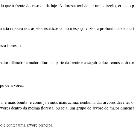
do que à frente do vaso ou da laje. A floresta terá de ter uma direção, criando 
oresta repousa nos aspetos estéticos como o espaço vazio, a profundidade e a c
ssa floresta?
ior diâmetro e maior altura na parte da frente e a seguir colocaremos as árvore
upo de árvores.
ral e mais bonita e como já vimos mais acima, nenhuma das árvores deve ter o
 árvores dentro da mesma floresta, ou seja, um grupo de árvore de maior dime
o e conter uma árvore principal.