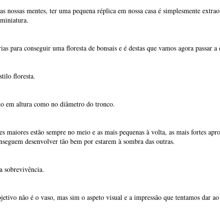
nas nossas mentes, ter uma pequena réplica em nossa casa é simplesmente extra
miniatura.
ias para conseguir uma floresta de bonsais e é destas que vamos agora passar a 
ilo floresta.
to em altura como no diâmetro do tronco.
s maiores estão sempre no meio e as mais pequenas à volta, as mais fortes aprov
onseguem desenvolver tão bem por estarem à sombra das outras.
ua sobrevivência.
objetivo não é o vaso, mas sim o aspeto visual e a impressão que tentamos dar ao