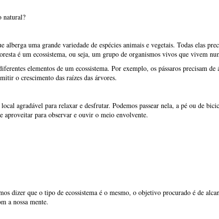
o natural?
e alberga uma grande variedade de espécies animais e vegetais. Todas elas pre
floresta é um ecossistema, ou seja, um grupo de organismos vivos que vivem num
 diferentes elementos de um ecossistema. Por exemplo, os pássaros precisam de 
mitir o crescimento das raízes das árvores.
ocal agradável para relaxar e desfrutar. Podemos passear nela, a pé ou de bici
 e aproveitar para observar e ouvir o meio envolvente.
os dizer que o tipo de ecossistema é o mesmo, o objetivo procurado é de alcanç
om a nossa mente.