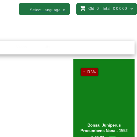
Qtd:
0
Total:
€
€ 0,00
Select Language
▼
− 13.3%
Vasos
Kits
Bonsai Juniperus
Procumbens Nana - 1552
€ 65,00
€ 75,00