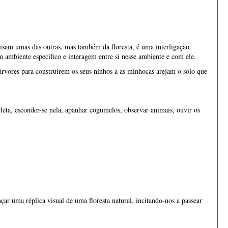
cisam umas das outras, mas também da floresta, é uma interligação
 ambiente específico e interagem entre si nesse ambiente e com ele.
árvores para construírem os seus ninhos a as minhocas arejam o solo que
cleta, esconder-se nela, apanhar cogumelos, observar animais, ouvir os
Bonsai cotoneaster 8 anos -
1537
€ 55,00
ar uma réplica visual de uma floresta natural, incitando-nos a passear