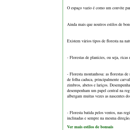
cm
O espaço vazio é como um convite para
€ 15,50
Ainda mais que noutros estilos de bons
Existem vários tipos de floresta na na
- Florestas de planícies, ou seja, ric
- Floresta montanhosa: as florestas 
de folha caduca, principalmente carval
1550 - Vaso retangular 22
zimbros, abetos e lariços. Desempenha
cm
desempenham um papel central na regul
albergam muitas vezes as nascentes do
€ 15,50
- Floresta batida pelos ventos, nas r
inclinadas e sempre na mesma direção,
Ver mais estilos de bonsais