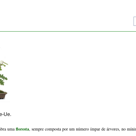
resta
se-Ue.
floresta
embra uma
, sempre composta por um número ímpar de árvores, no mínimo