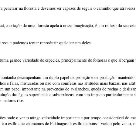
 penetrar na floresta e devemos ser capazes de seguir o caminho que atravessa 
ai, a criação de uma floresta apela à nossa imaginação, é um reflexo do seu cri
tureza e podemos tentar reproduzir qualquer um deles:
as numa grande variedade de espécies, principalmente de folhosas e que alberga
de montanha desempenham um duplo papel de proteção e de produção, mantendo a 
hos e faias, misturadas ou não com coníferas nas altitudes mais baixas, nas al
m um papel importante na prevenção de avalanches, queda de rochas e deslizam
ação das águas superficiais e subterrâneas, com um impacto particularmente s
s maiores rios.
egiões onde o vento atinge velocidade importante e por tempo considerável do m
 é o estilo que chamamos de Fukinagashi: estilo de bonsai varido pelo vento, o