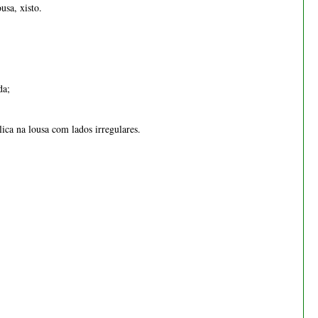
usa, xisto.
− 13.3%
da;
ica na lousa com lados irregulares.
Bonsai Juniperus
Procumbens Nana - 1552
€ 65,00
€ 75,00