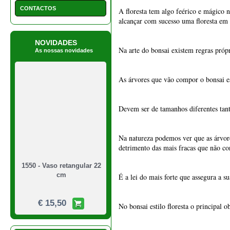
CONTACTOS
A floresta tem algo feérico e mágico 
alcançar com sucesso uma floresta em 
NOVIDADES
Na arte do bonsai existem regras própr
As nossas novidades
1550 - Vaso retangular 22
cm
As árvores que vão compor o bonsai est
€ 15,50
Devem ser de tamanhos diferentes tan
Na natureza podemos ver que as árvore
detrimento das mais fracas que não c
É a lei do mais forte que assegura a s
No bonsai estilo floresta o principal 
1549 - Vaso quadrado 21
cm