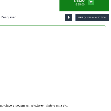
Bonsai Pinus Pentaphylla 45
PESQUISA AVANÇADA
anos - 1539
€ 1.155,00
Bonsai cotoneaster 8 anos -
1538
€ 55,00
 cinco e podem ser sete,treze, vinte e uma etc.