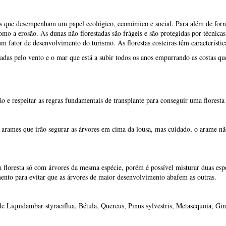
ras que desempenham um papel ecológico, económico e social. Para além de fo
omo a erosão. As dunas não florestadas são frágeis e são protegidas por técnica
m fator de desenvolvimento do turismo. As florestas costeiras têm característic
adas pelo vento e o mar que está a subir todos os anos empurrando as costas qu
 e respeitar as regras fundamentais de transplante para conseguir uma floresta
r arames que irão segurar as árvores em cima da lousa, mas cuidado, o arame nã
loresta só com árvores da mesma espécie, porém é possível misturar duas espéc
mento para evitar que as árvores de maior desenvolvimento abafem as outras.
 de Liquidambar styraciflua, Bétula, Quercus, Pinus sylvestris, Metasequoia, Gi