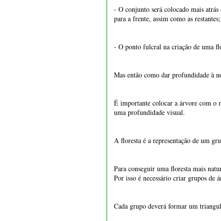
- O conjunto será colocado mais atrás 
para a frente, assim como as restantes;
- O ponto fulcral na criação de uma fl
1547 - Vaso quadrado 21
Mas então como dar profundidade à no
cm
€ 39,50
É importante colocar a árvore com o ma
uma profundidade visual.
A floresta é a representação de um gr
Para conseguir uma floresta mais natu
Por isso é necessário criar grupos de
Cada grupo deverá formar um triangul
1551 - Vaso retangular 22