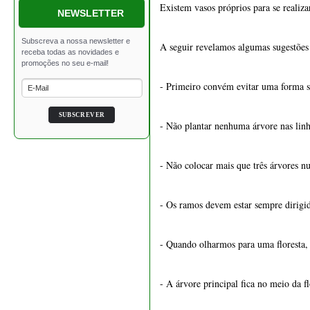
Existem vasos próprios para se realiza
NEWSLETTER
€ 39,50
A seguir revelamos algumas sugestões 
- Primeiro convém evitar uma forma si
- Não plantar nenhuma árvore nas linh
- Não colocar mais que três árvores nu
1548 - Vaso retangular 24
- Os ramos devem estar sempre dirigido
cm
- Quando olharmos para uma floresta,
€ 32,00
- A árvore principal fica no meio da f