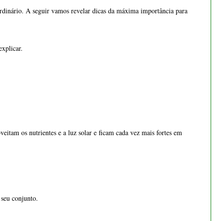
ordinário. A seguir vamos revelar dicas da máxima importância para
Bonsai cotoneaster 8 anos -
1536
explicar.
€ 55,00
eitam os nutrientes e a luz solar e ficam cada vez mais fortes em
Bonsai Fagus Sylvatica 4
anos - 1554
 seu conjunto.
€ 24,50