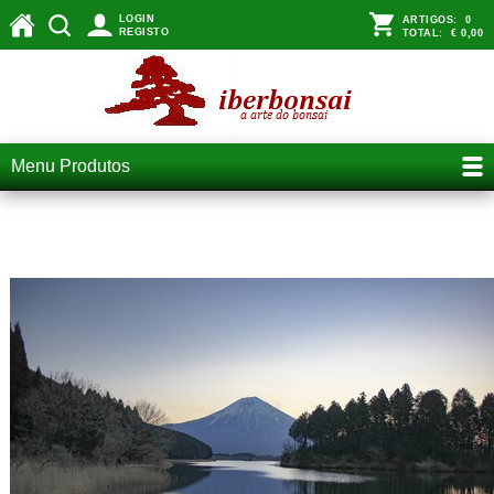
LOGIN
ARTIGOS:
0
REGISTO
TOTAL:
€ 0,00
Menu Produtos
Tanuki