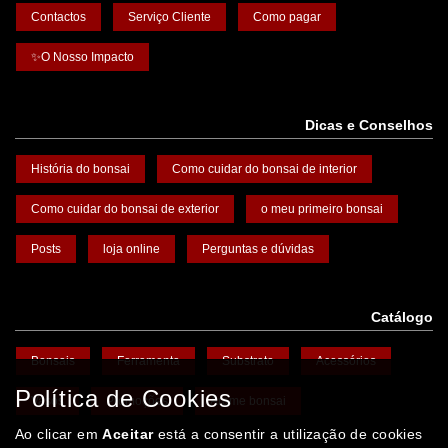
Contactos
Serviço Cliente
Como pagar
✨O Nosso Impacto
Dicas e Conselhos
História do bonsai
Como cuidar do bonsai de interior
Como cuidar do bonsai de exterior
o meu primeiro bonsai
Posts
loja online
Perguntas e dúvidas
Catálogo
Bonsais
Ferramenta
Substrato
Acessórios
Política de Cookies
Vasos
Promoções
Arame bonsai
Ao clicar em
Aceitar
está a consentir a utilização de cookies