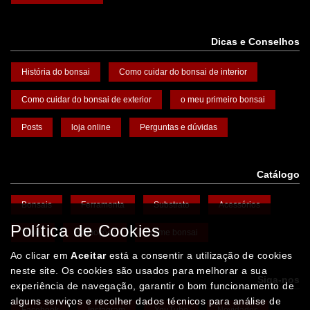
Dicas e Conselhos
História do bonsai
Como cuidar do bonsai de interior
Como cuidar do bonsai de exterior
o meu primeiro bonsai
Posts
loja online
Perguntas e dúvidas
Catálogo
Bonsais
Ferramenta
Substrato
Acessórios
Política de Cookies
Vasos
Promoções
Arame bonsai
Ao clicar em
Aceitar
está a consentir a utilização de cookies
neste site. Os cookies são usados para melhorar a sua
Siga-nos
experiência de navegação, garantir o bom funcionamento de
alguns serviços e recolher dados técnicos para análise de