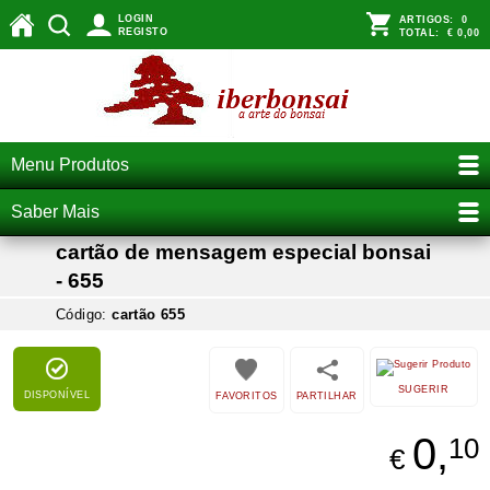
LOGIN
ARTIGOS:
0
REGISTO
TOTAL:
€ 0,00
Menu Produtos
Saber Mais
cartão de mensagem especial bonsai
- 655
Código:
cartão 655
SUGERIR
DISPONÍVEL
FAVORITOS
PARTILHAR
0,
10
€