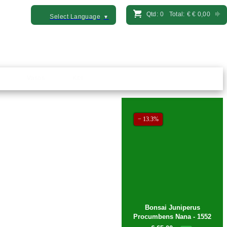
Qtd:
0
Total:
€
€ 0,00
Select Language
▼
Vasos
Kits
− 13.3%
Bonsai Juniperus
Procumbens Nana - 1552