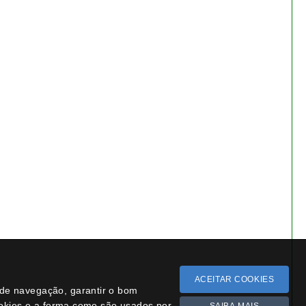
Bonsai Fagus Sylvatica 4
anos - 1554
€ 24,50
Siga-nos
Facebook
Instagram
YouTube
Novidades
Léxico
Missão Floresta
ACEITAR COOKIES
i
a de navegação, garantir o bom
ookies e a forma como são usados por