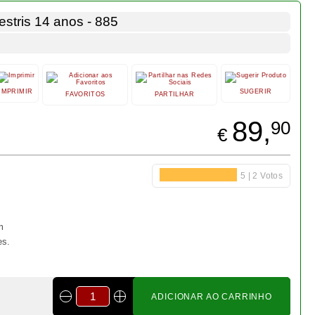
ADICIONAR AO CARRINHO
Bonsai cotoneaster 8 anos -
1538
€ 55,00
Bonsai cotoneaster 8 anos -
1537