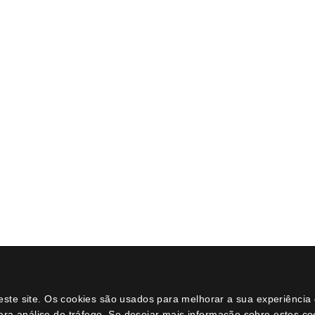
Dicas e Conselhos
Catálogo
História do bonsai
Bonsais
Como cuidar do bonsai de interior
Ferramenta
Como cuidar do bonsai de exterior
Substrato
o meu primeiro bonsai
Acessórios
Posts
Vasos
loja online
Promoções
Perguntas e dúvidas
Arame bonsa
neste site. Os cookies são usados para melhorar a sua experiênci
ara análise de tráfego. Se desejar mais informação sobre estes c