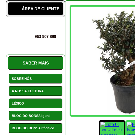
BLOG DO BONSAI geral
BLOG DO BONSAI técnico
DICAS SOBRE BONSAIS
INSTALAÇÕES
PERGUNTAS E DÚVIDAS
PRODUTOS IDÊNTICOS
SERVIÇO CLIENTE E
AVALIAÇÕES
PROMOÇÕES
NOVIDADES
HOTCHOICE
POSTS