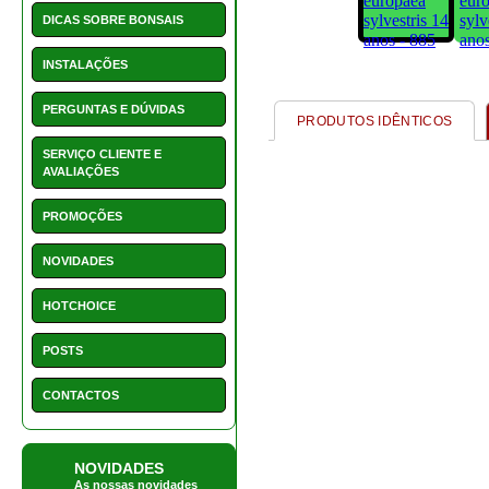
CONTACTOS
NOVIDADES
As nossas novidades
1550 - Vaso retangular 22
cm
€ 15,50