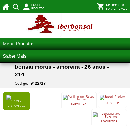
LOGIN
ARTIGOS:
0
REGISTO
TOTAL:
€ 0,00
Menu Produtos
Saber Mais
bonsai morus - amoreira - 26 anos -
214
Código:
nº 22717
SUGERIR
PARTILHAR
DISPONÍVEL
FAVORITOS