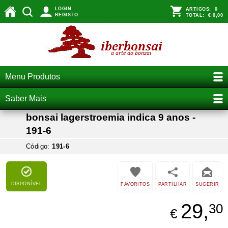
LOGIN
ARTIGOS:
0
REGISTO
TOTAL:
€ 0,00
Menu Produtos
Saber Mais
bonsai lagerstroemia indica 9 anos -
191-6
Código:
191-6
DISPONÍVEL
FAVORITOS
PARTILHAR
SUGERIR
29,
30
€