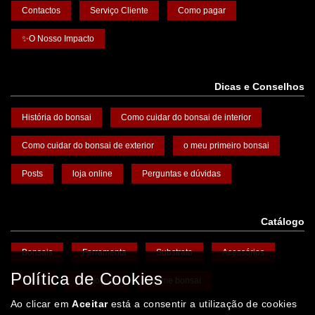
Contactos
Serviço Cliente
Como pagar
✨O Nosso Impacto
Dicas e Conselhos
História do bonsai
Como cuidar do bonsai de interior
Como cuidar do bonsai de exterior
o meu primeiro bonsai
Posts
loja online
Perguntas e dúvidas
Catálogo
Bonsais
Ferramenta
Substrato
Acessórios
Política de Cookies
Vasos
Promoções
Arame bonsai
Ao clicar em
Aceitar
está a consentir a utilização de cookies