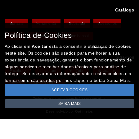
Catálogo
Bonsais
Ferramenta
Substrato
Acessórios
Política de Cookies
Vasos
Promoções
Arame bonsai
Ao clicar em
Aceitar
está a consentir a utilização de cookies
neste site. Os cookies são usados para melhorar a sua
Siga-nos
experiência de navegação, garantir o bom funcionamento de
alguns serviços e recolher dados técnicos para análise de
Facebook
Instagram
YouTube
Novidades
tráfego. Se desejar mais informação sobre estes cookies e a
forma como são usados por nós clique no botão Saiba Mais.
Léxico
Missão Floresta
ACEITAR COOKIES
Todos os valores incluem IVA à taxa em vigor
SAIBA MAIS
Copyright © IBERBONSAI.pt 2026
Desenvolvido por
Optimeios
SITES DESTACADOS NA FUNCIONALIDADE RIO
Portugal XXI - Directório Nacional
Agenda Cultural no Portugal XXI
- Eventos para todos os gostos