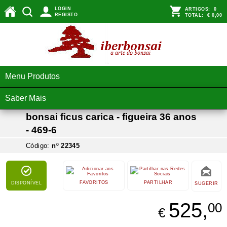
LOGIN
ARTIGOS:
0
REGISTO
TOTAL:
€ 0,00
Menu Produtos
Saber Mais
bonsai ficus carica - figueira 36 anos
- 469-6
Código:
nº 22345
FAVORITOS
PARTILHAR
DISPONÍVEL
SUGERIR
525,
00
€