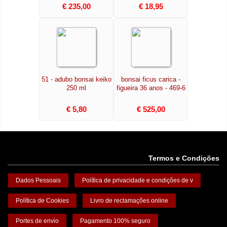
€ 235,00
€ 18,95
51 - adubo bonsai keiko
bonsai ficus carica -
250 ml
figueira 36 anos - 469-6
€ 5,80
€ 525,00
Termos e Condições
Dados Pessoais
Política de privacidade e condições de v
Política de Cookies
Livro de reclamações online
Portes de envio
Pagamento 100% seguro