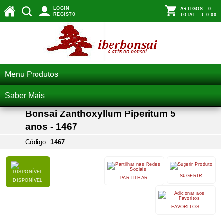
LOGIN
ARTIGOS:
0
REGISTO
TOTAL:
€ 0,00
Menu Produtos
Saber Mais
Bonsai Zanthoxyllum Piperitum 5
anos - 1467
Código:
1467
SUGERIR
PARTILHAR
DISPONÍVEL
FAVORITOS