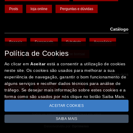
Posts
loja online
Perguntas e dúvidas
Catálogo
Bonsais
Ferramenta
Substrato
Acessórios
Política de Cookies
Vasos
Promoções
Arame bonsai
Ao clicar em
Aceitar
está a consentir a utilização de cookies
neste site. Os cookies são usados para melhorar a sua
Siga-nos
experiência de navegação, garantir o bom funcionamento de
alguns serviços e recolher dados técnicos para análise de
Facebook
Instagram
YouTube
Novidades
tráfego. Se desejar mais informação sobre estes cookies e a
forma como são usados por nós clique no botão Saiba Mais.
Léxico
Missão Floresta
ACEITAR COOKIES
Todos os valores incluem IVA à taxa em vigor
SAIBA MAIS
Copyright © IBERBONSAI.pt 2026
Desenvolvido por
Optimeios