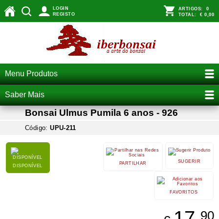
LOGIN
ARTIGOS:
0
REGISTO
TOTAL:
€ 0,00
Menu Produtos
Saber Mais
Bonsai Ulmus Pumila 6 anos - 926
Código:
UPU-211
SUGERIR
PARTILHAR
DISPONÍVEL
FAVORITOS
17,
90