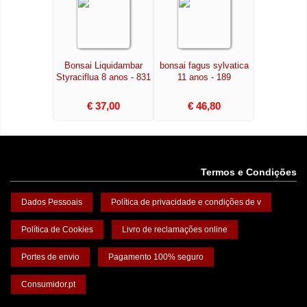
Bonsai Liquidambar
bonsai fagus sylvatica
Styraciflua 8 anos - 831
11 anos - 189
€ 37,00
€ 46,80
Termos e Condições
Dados Pessoais
Política de privacidade e condições de v
Política de Cookies
Livro de reclamações online
Portes de envio
Pagamento 100% seguro
Consumidor.pt