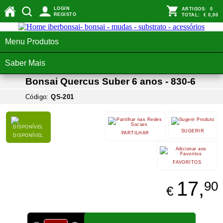
LOGIN
ARTIGOS:
0
REGISTO
TOTAL:
€ 0,00
Menu Produtos
Saber Mais
Bonsai Quercus Suber 6 anos - 830-6
Código:
QS-201
SUGERIR
PARTILHAR
DISPONÍVEL
FAVORITOS
17,
90
€