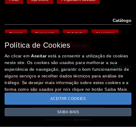
Catálogo
Bonsais
Ferramenta
Substrato
Acessórios
Política de Cookies
Vasos
Promoções
Arame bonsai
Ao clicar em
Aceitar
está a consentir a utilização de cookies
neste site. Os cookies são usados para melhorar a sua
Siga-nos
experiência de navegação, garantir o bom funcionamento de
alguns serviços e recolher dados técnicos para análise de
Facebook
Instagram
YouTube
Novidades
tráfego. Se desejar mais informação sobre estes cookies e a
forma como são usados por nós clique no botão Saiba Mais.
Léxico
Missão Floresta
ACEITAR COOKIES
Todos os valores incluem IVA à taxa em vigor
SAIBA MAIS
Copyright © IBERBONSAI.pt 2026
Desenvolvido por
Optimeios
SITES DESTACADOS NA FUNCIONALIDADE RIO