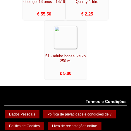
ebbingei 13 anos - 187-6
Quality 1 litro
€ 55,50
€ 2,25
51 - adubo bonsai keiko
250 ml
€ 5,80
Termos e Condições
Dados Pessoais
Política de privacidade e condições de v
Política de Cookies
Livro de reclamações online