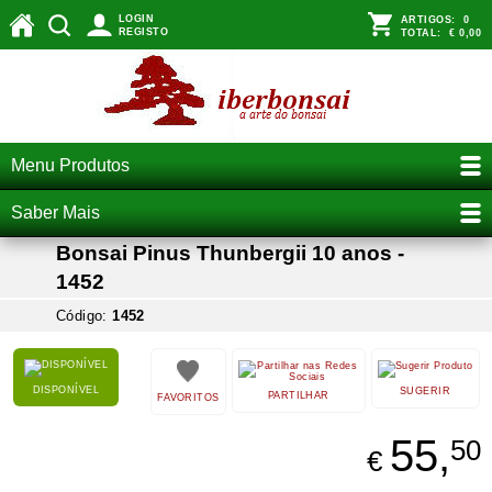
LOGIN
ARTIGOS:
0
REGISTO
TOTAL:
€ 0,00
Menu Produtos
Saber Mais
Bonsai Pinus Thunbergii 10 anos -
1452
Código:
1452
DISPONÍVEL
SUGERIR
PARTILHAR
FAVORITOS
55,
50
€