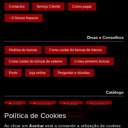
Contactos
Serviço Cliente
Como pagar
✨O Nosso Impacto
Dicas e Conselhos
História do bonsai
Como cuidar do bonsai de interior
Como cuidar do bonsai de exterior
o meu primeiro bonsai
Posts
loja online
Perguntas e dúvidas
Catálogo
Bonsais
Ferramenta
Substrato
Acessórios
Política de Cookies
Vasos
Promoções
Arame bonsai
Ao clicar em
Aceitar
está a consentir a utilização de cookies