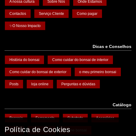
A nossa cultura
Sobre Nós
Onde Estamos
Contactos
Serviço Cliente
Como pagar
✨O Nosso Impacto
Dicas e Conselhos
História do bonsai
Como cuidar do bonsai de interior
Como cuidar do bonsai de exterior
o meu primeiro bonsai
Posts
loja online
Perguntas e dúvidas
Catálogo
Bonsais
Ferramenta
Substrato
Acessórios
Política de Cookies
Vasos
Promoções
Arame bonsai