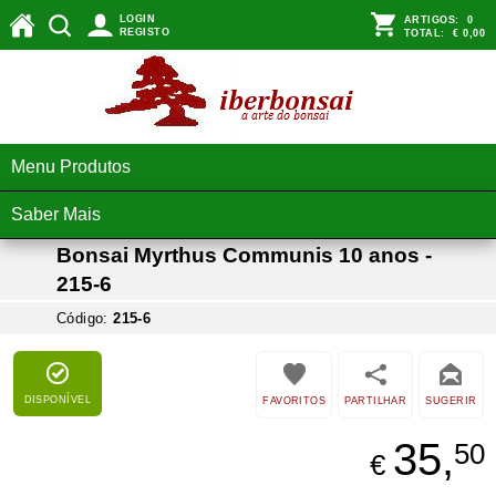
LOGIN
ARTIGOS:
0
REGISTO
TOTAL:
€ 0,00
Menu Produtos
Saber Mais
Bonsai Myrthus Communis 10 anos -
215-6
Código:
215-6
DISPONÍVEL
FAVORITOS
PARTILHAR
SUGERIR
35,
50
€