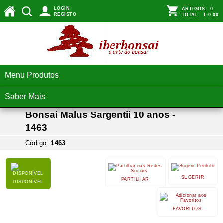
LOGIN
ARTIGOS:
0
REGISTO
TOTAL:
€ 0,00
Menu Produtos
Saber Mais
Bonsai Malus Sargentii 10 anos -
1463
Código:
1463
SUGERIR
PARTILHAR
DISPONÍVEL
FAVORITOS