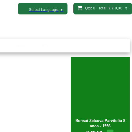
Qtd:
0
Total:
€
€ 0,00
Select Language
▼
Vasos
Kits
Bonsai Zelcova Parvifolia 8
anos - 1556