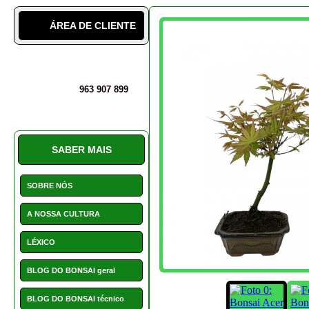
INSTALAÇÕES
PERGUNTAS E DÚVIDAS
MAIS INFORMAÇÕES
SERVIÇO CLIENTE E
AVALIAÇÕES
O bonsai acer palm
PROMOÇÕES
NOVIDADES
HOTCHOICE
POSTS
CONTACTOS
NOVIDADES
As nossas novidades