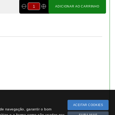
− 13.3%
ACEITAR COOKIES
a de navegação, garantir o bom
ookies e a forma como são usados por