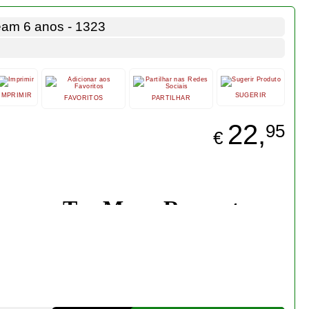
Bonsai Fagus Sylvatica 4
anos - 1554
€ 24,50