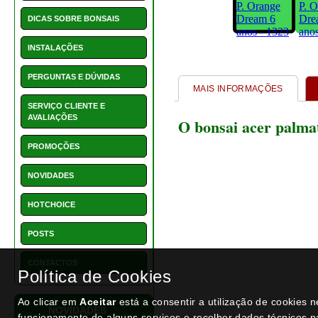
1550 - Vaso retangular 22
cm
€ 15,50
NEWSLETTER
Política de Cookies
Ao clicar em
Aceitar
está a consentir a utilização de cookies 
funcionamento de alguns serviços e recolher dados técnicos p