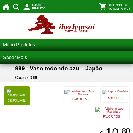
LOGIN
ARTIGOS:
0
REGISTO
TOTAL:
€ 0,00
Menu Produtos
Saber Mais
989 - Vaso redondo azul - Japão
Código:
989
SUGERIR
PARTILHAR
DISPONÍVEL
FAVORITOS
10,
80