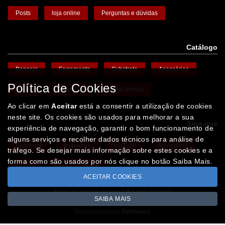
Posts
loja online
Perguntas e dúvidas
Catálogo
Bonsais
Ferramenta
Substrato
Acessórios
Política de Cookies
Vasos
Promoções
Arame bonsai
Ao clicar em
Aceitar
está a consentir a utilização de cookies
neste site. Os cookies são usados para melhorar a sua
Siga-nos
experiência de navegação, garantir o bom funcionamento de
alguns serviços e recolher dados técnicos para análise de
Facebook
Instagram
YouTube
Novidades
tráfego. Se desejar mais informação sobre estes cookies e a
forma como são usados por nós clique no botão Saiba Mais.
Léxico
Missão Floresta
ACEITAR COOKIES
Todos os valores incluem IVA à taxa em vigor
SAIBA MAIS
Copyright © IBERBONSAI.pt 2026
Desenvolvido por
Optimeios