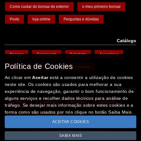
Como cuidar do bonsai de exterior
o meu primeiro bonsai
Posts
loja online
Perguntas e dúvidas
Catálogo
Bonsais
Ferramenta
Substrato
Acessórios
Política de Cookies
Vasos
Promoções
Arame bonsai
Ao clicar em
Aceitar
está a consentir a utilização de cookies
neste site. Os cookies são usados para melhorar a sua
Siga-nos
experiência de navegação, garantir o bom funcionamento de
alguns serviços e recolher dados técnicos para análise de
Facebook
Instagram
YouTube
Novidades
tráfego. Se desejar mais informação sobre estes cookies e a
forma como são usados por nós clique no botão Saiba Mais.
Léxico
Missão Floresta
ACEITAR COOKIES
Todos os valores incluem IVA à taxa em vigor
SAIBA MAIS
Copyright © IBERBONSAI.pt 2026