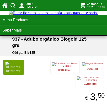
LOGIN
ARTIGOS:
0
REGISTO
TOTAL:
€ 0,00
Menu Produtos
Saber Mais
937 - Adubo orgânico Biogold 125
grs.
Código:
Bio125
SUGERIR
PARTILHAR
DISPONÍVEL
FAVORITOS
3,
50
€