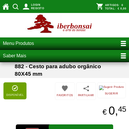
LOGIN
ARTIGOS:
0
REGISTO
TOTAL:
€ 0,00
Menu Produtos
Saber Mais
882 - Cesto para adubo orgânico
80X45 mm
SUGERIR
DISPONÍVEL
FAVORITOS
PARTILHAR
0,
45
€