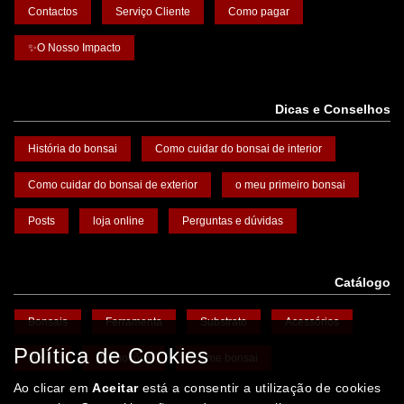
Contactos
Serviço Cliente
Como pagar
✨O Nosso Impacto
Dicas e Conselhos
História do bonsai
Como cuidar do bonsai de interior
Como cuidar do bonsai de exterior
o meu primeiro bonsai
Posts
loja online
Perguntas e dúvidas
Catálogo
Bonsais
Ferramenta
Substrato
Acessórios
Política de Cookies
Vasos
Promoções
Arame bonsai
Ao clicar em
Aceitar
está a consentir a utilização de cookies