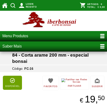
LOGIN
ARTIGOS:
0
REGISTO
TOTAL:
€ 0,00
Menu Produtos
Saber Mais
84 - Corta arame 200 mm - especial
bonsai
Código:
FC-16
PARTILHAR
DISPONÍVEL
FAVORITOS
SUGERIR
19,
50
€