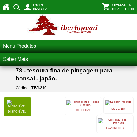
LOGIN
ARTIGOS:
0
REGISTO
TOTAL:
€ 0,00
Menu Produtos
Saber Mais
73 - tesoura fina de pinçagem para
bonsai - japão-
Código:
TFJ-210
SUGERIR
PARTILHAR
DISPONÍVEL
FAVORITOS