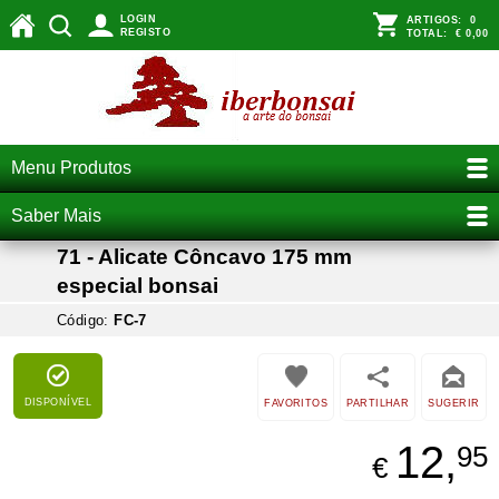
LOGIN
ARTIGOS:
0
REGISTO
TOTAL:
€ 0,00
Menu Produtos
Saber Mais
71 - Alicate Côncavo 175 mm
especial bonsai
Código:
FC-7
DISPONÍVEL
FAVORITOS
PARTILHAR
SUGERIR
12,
95
€