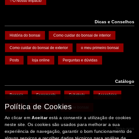
✨O Nosso Impacto
Dicas e Conselhos
História do bonsai
Como cuidar do bonsai de interior
Como cuidar do bonsai de exterior
o meu primeiro bonsai
Posts
loja online
Perguntas e dúvidas
Catálogo
Bonsais
Ferramenta
Substrato
Acessórios
Política de Cookies
Vasos
Promoções
Arame bonsai
Ao clicar em
Aceitar
está a consentir a utilização de cookies
neste site. Os cookies são usados para melhorar a sua
Siga-nos
experiência de navegação, garantir o bom funcionamento de
alguns serviços e recolher dados técnicos para análise de